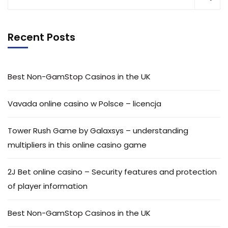
Recent Posts
Best Non-GamStop Casinos in the UK
Vavada online casino w Polsce – licencja
Tower Rush Game by Galaxsys – understanding
multipliers in this online casino game
2J Bet online casino – Security features and protection
of player information
Best Non-GamStop Casinos in the UK