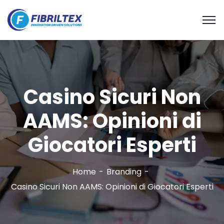
Casino Sicuri Non
AAMS: Opinioni di
Giocatori Esperti
Home
Branding
Casino Sicuri Non AAMS: Opinioni di Giocatori Esperti