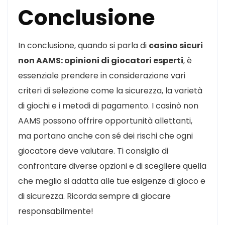
Conclusione
In conclusione, quando si parla di
casino sicuri
non AAMS: opinioni di giocatori esperti
, è
essenziale prendere in considerazione vari
criteri di selezione come la sicurezza, la varietà
di giochi e i metodi di pagamento. I casinò non
AAMS possono offrire opportunità allettanti,
ma portano anche con sé dei rischi che ogni
giocatore deve valutare. Ti consiglio di
confrontare diverse opzioni e di scegliere quella
che meglio si adatta alle tue esigenze di gioco e
di sicurezza. Ricorda sempre di giocare
responsabilmente!