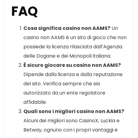
FAQ
Cosa significa casino non AAMS?
Un
casino non AAMS è un sito di gioco che non
possiede la licenza rilasciata dall’Agenzia
delle Dogane e dei Monopoli italiana.
È sicuro giocare su casino non AAMS?
Dipende dalla licenza e dalla reputazione
del sito. Verifica sempre che sia
autorizzato da un ente regolatore
affidabile.
Quali sono i migliori casino non AAMS?
Alcuni dei migliori sono CasinoX, Luckia e
Betway, ognuno con i propri vantaggi e