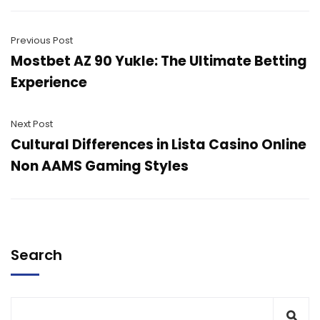
Previous Post
Mostbet AZ 90 Yukle: The Ultimate Betting
Experience
Next Post
Cultural Differences in Lista Casino Online
Non AAMS Gaming Styles
Search