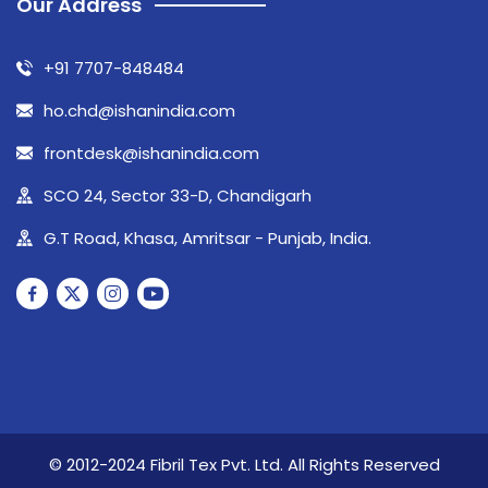
Our Address
+91 7707-848484
ho.chd@ishanindia.com
frontdesk@ishanindia.com
SCO 24, Sector 33-D, Chandigarh
G.T Road, Khasa, Amritsar - Punjab, India.
© 2012-2024 Fibril Tex Pvt. Ltd. All Rights Reserved