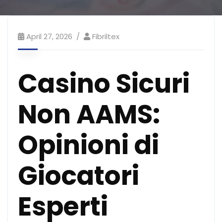
April 27, 2026
Fibriltex
Casino Sicuri
Non AAMS:
Opinioni di
Giocatori
Esperti