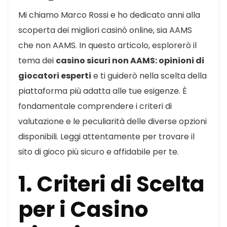
Mi chiamo Marco Rossi e ho dedicato anni alla
scoperta dei migliori casinò online, sia AAMS
che non AAMS. In questo articolo, esplorerò il
tema dei
casino sicuri non AAMS: opinioni di
giocatori esperti
e ti guiderò nella scelta della
piattaforma più adatta alle tue esigenze. È
fondamentale comprendere i criteri di
valutazione e le peculiarità delle diverse opzioni
disponibili. Leggi attentamente per trovare il
sito di gioco più sicuro e affidabile per te.
1. Criteri di Scelta
per i Casino