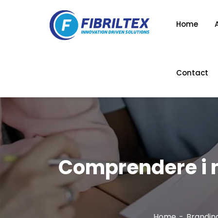
Home
Contact
Comprendere i m
Home
Brandin