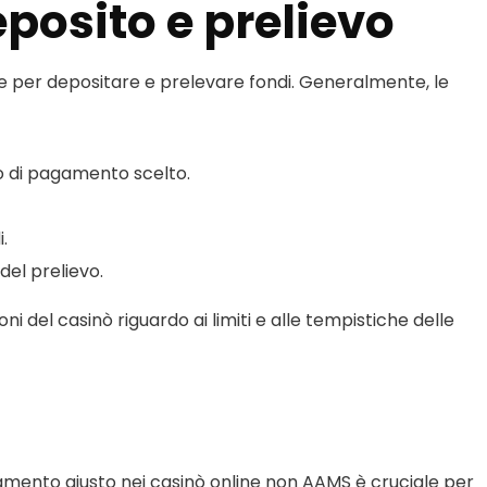
posito e prelievo
e per depositare e prelevare fondi. Generalmente, le
o di pagamento scelto.
.
del prelievo.
ni del casinò riguardo ai limiti e alle tempistiche delle
gamento giusto nei casinò online non AAMS è cruciale per