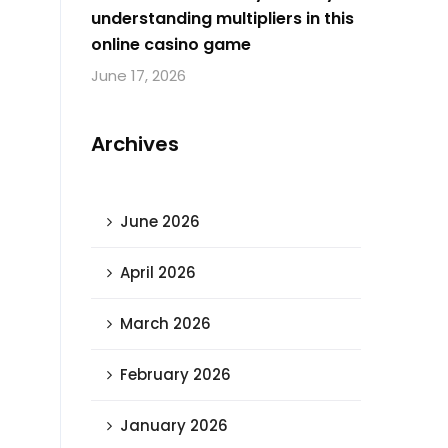
understanding multipliers in this
online casino game
June 17, 2026
Archives
June 2026
April 2026
March 2026
February 2026
January 2026