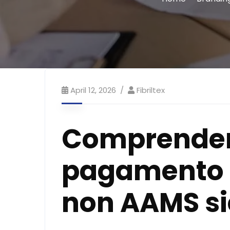
April 12, 2026
Fibriltex
Comprendere
pagamento n
non AAMS si