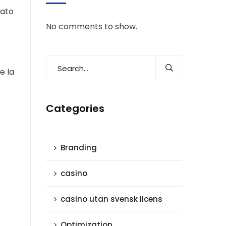
mato
No comments to show.
e la
Categories
Branding
casino
casino utan svensk licens
Optimization