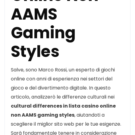
AAMS
Gaming
Styles
Salve, sono Marco Rossi, un esperto di giochi
online con anni di esperienza nei settori del
gioco e del divertimento digitale. In questo
articolo, analizzerò le differenze culturali nei
cultural differences in lista casino online
non AAMS gaming styles
, aiutandoti a
scegliere il miglior sito web per le tue esigenze.
Sarà fondamentale tenere in considerazione