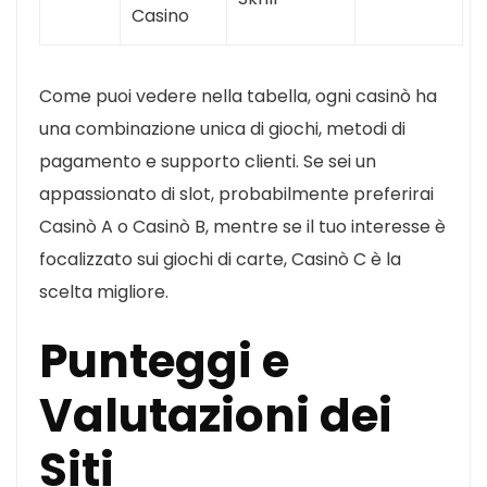
Casino
Come puoi vedere nella tabella, ogni casinò ha
una combinazione unica di giochi, metodi di
pagamento e supporto clienti. Se sei un
appassionato di slot, probabilmente preferirai
Casinò A o Casinò B, mentre se il tuo interesse è
focalizzato sui giochi di carte, Casinò C è la
scelta migliore.
Punteggi e
Valutazioni dei
Siti