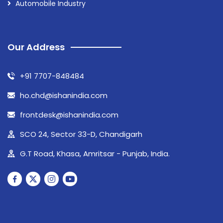
Automobile Industry
Our Address
+91 7707-848484
ho.chd@ishanindia.com
frontdesk@ishanindia.com
SCO 24, Sector 33-D, Chandigarh
G.T Road, Khasa, Amritsar - Punjab, India.