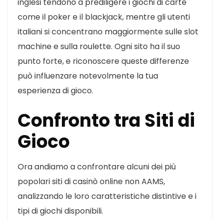
inglesi tendono a prediligere i giochi di carte
come il poker e il blackjack, mentre gli utenti
italiani si concentrano maggiormente sulle slot
machine e sulla roulette. Ogni sito ha il suo
punto forte, e riconoscere queste differenze
può influenzare notevolmente la tua
esperienza di gioco.
Confronto tra Siti di
Gioco
Ora andiamo a confrontare alcuni dei più
popolari siti di casinò online non AAMS,
analizzando le loro caratteristiche distintive e i
tipi di giochi disponibili.