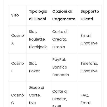
Tipologia
Opzioni di
Supporto
Sito
di Giochi
Pagamento
Clienti
Slot,
Carte di
Casinò
Email,
Roulette,
Credito,
A
Chat Live
Blackjack
Bitcoin
PayPal,
Casinò
Slot,
Telefono,
Bonifico
B
Poker
Chat Live
Bancario
Gioco di
Carte di
Casinò
Carte,
FAQ,
Credito,
C
Live
Email
Skrill