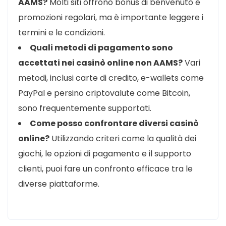
AAMS?
Molti siti offrono bonus di benvenuto e
promozioni regolari, ma è importante leggere i
termini e le condizioni.
Quali metodi di pagamento sono
accettati nei casinò online non AAMS?
Vari
metodi, inclusi carte di credito, e-wallets come
PayPal e persino criptovalute come Bitcoin,
sono frequentemente supportati.
Come posso confrontare diversi casinò
online?
Utilizzando criteri come la qualità dei
giochi, le opzioni di pagamento e il supporto
clienti, puoi fare un confronto efficace tra le
diverse piattaforme.