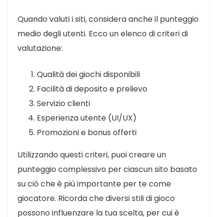
Quando valuti i siti, considera anche il punteggio
medio degli utenti. Ecco un elenco di criteri di
valutazione:
Qualità dei giochi disponibili
Facilità di deposito e prelievo
Servizio clienti
Esperienza utente (UI/UX)
Promozioni e bonus offerti
Utilizzando questi criteri, puoi creare un
punteggio complessivo per ciascun sito basato
su ciò che è più importante per te come
giocatore. Ricorda che diversi stili di gioco
possono influenzare la tua scelta, per cui è