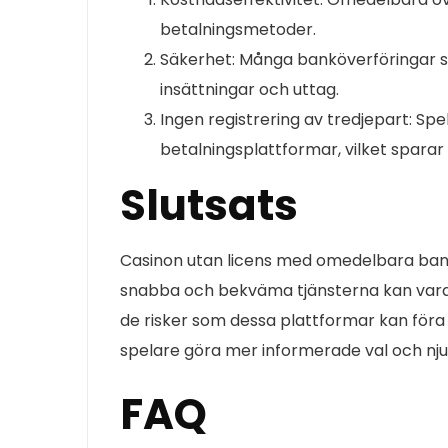
betalningsmetoder.
Säkerhet: Många banköverföringar sk
insättningar och uttag.
Ingen registrering av tredjepart: Spe
betalningsplattformar, vilket sparar 
Slutsats
Casinon utan licens med omedelbara bank
snabba och bekväma tjänsterna kan vara t
de risker som dessa plattformar kan för
spelare göra mer informerade val och nju
FAQ