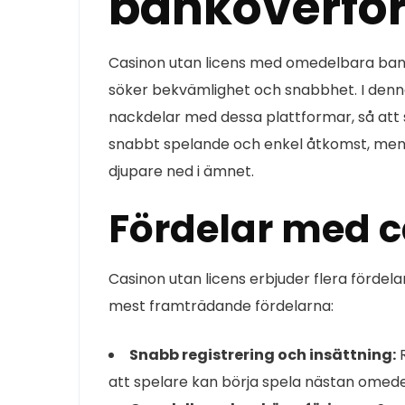
banköverför
Casinon utan licens med omedelbara bankö
söker bekvämlighet och snabbhet. I denna
nackdelar med dessa plattformar, så att 
snabbt spelande och enkel åtkomst, men 
djupare ned i ämnet.
Fördelar med c
Casinon utan licens erbjuder flera fördela
mest framträdande fördelarna:
Snabb registrering och insättning:
R
att spelare kan börja spela nästan omede