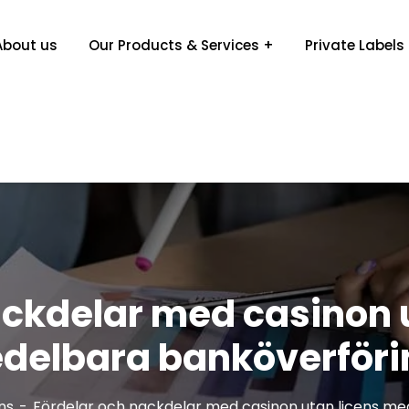
About us
Our Products & Services
Private Labels
ackdelar med casinon 
delbara banköverföri
ns
Fördelar och nackdelar med casinon utan licens m