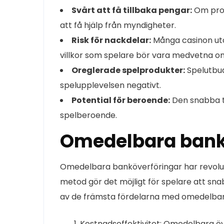
Svårt att få tillbaka pengar:
Om prob
att få hjälp från myndigheter.
Risk för nackdelar:
Många casinon ut
villkor som spelare bör vara medvetna o
Oreglerade spelprodukter:
Spelutbude
spelupplevelsen negativt.
Potential för beroende:
Den snabba ti
spelberoende.
Omedelbara bankö
Omedelbara banköverföringar har revolut
metod gör det möjligt för spelare att sna
av de främsta fördelarna med omedelbar
Kostnadseffektivitet: Omedelbara öv