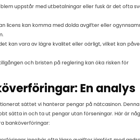
lem uppstår med utbetalningar eller fusk är det ofta sv
an licens kan komma med dolda avgifter eller ogynnsa
m.
t kan vara av lägre kvalitet eller oärligt, vilket kan påv
llgången och bristen på reglering kan öka risken för
verföringar: En analys
ionerat sättet vi hanterar pengar på nätcasinon. Denna
bbt sätta in och ta ut pengar utan förseningar. Här är nå
a banköverföringar:
erföringar innebär ofta lägre avgifter jämfört med andr