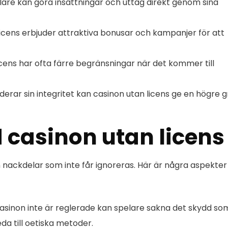
are kan göra insättningar och uttag direkt genom sina
cens erbjuder attraktiva bonusar och kampanjer för att
cens har ofta färre begränsningar när det kommer till
erar sin integritet kan casinon utan licens ge en högre 
casinon utan licens
 nackdelar som inte får ignoreras. Här är några aspekter
sinon inte är reglerade kan spelare sakna det skydd so
eda till oetiska metoder.