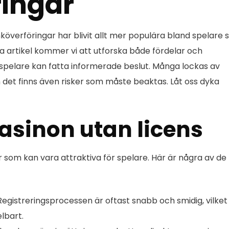
ingar
verföringar har blivit allt mer populära bland spelare
 artikel kommer vi att utforska både fördelar och
spelare kan fatta informerade beslut. Många lockas av
det finns även risker som måste beaktas. Låt oss dyka
asinon utan licens
r som kan vara attraktiva för spelare. Här är några av de
egistreringsprocessen är oftast snabb och smidig, vilket
lbart.