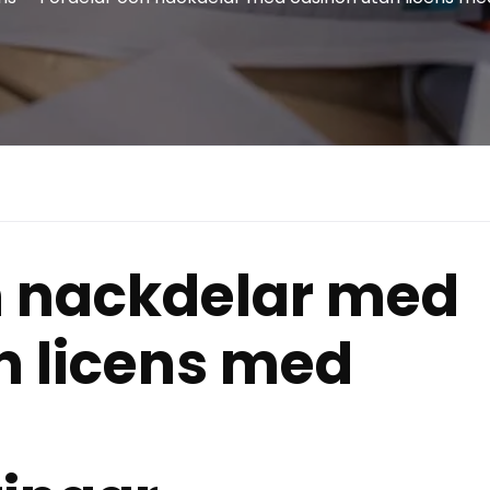
h nackdelar med
n licens med
a