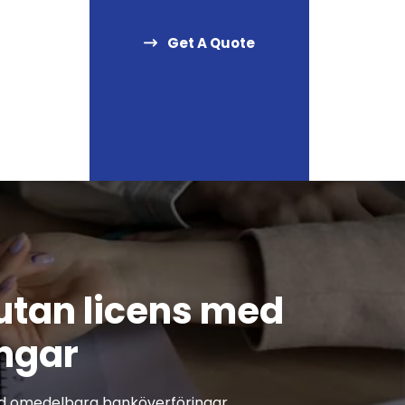
Get A Quote
utan licens med
ngar
ed omedelbara banköverföringar