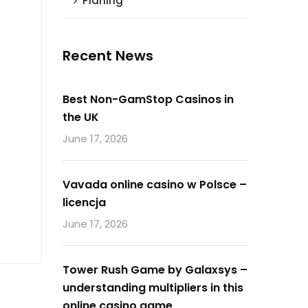
Planing
Recent News
Best Non-GamStop Casinos in
the UK
June 17, 2026
Vavada online casino w Polsce –
licencja
June 17, 2026
Tower Rush Game by Galaxsys –
understanding multipliers in this
online casino game