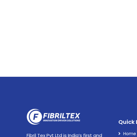
Quick 
Home
Fibril Tex Pvt Ltd is India’s first and