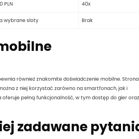
0 PLN
40x
a wybrane sloty
Brak
 mobilne
pewnia również znakomite doświadczenie mobilne. Strona
można z niej korzystać zarówno na smartfonach, jak i
 oferuje pełną funkcjonalność, w tym dostęp do gier ora
iej zadawane pytani