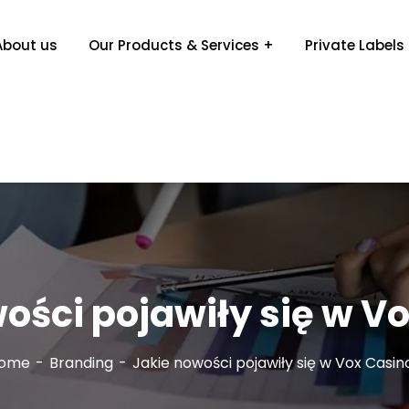
About us
Our Products & Services
Private Labels
ości pojawiły się w V
ome
Branding
Jakie nowości pojawiły się w Vox Casin