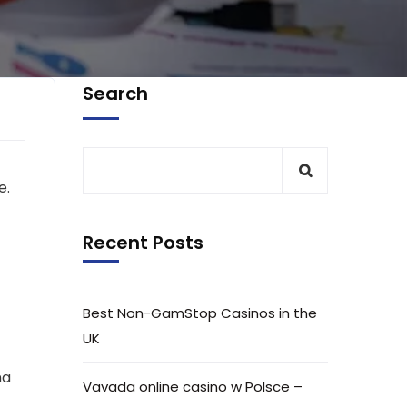
Search
e.
Recent Posts
Best Non-GamStop Casinos in the
UK
na
Vavada online casino w Polsce –