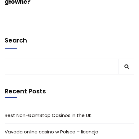
główne?
Search
Recent Posts
Best Non-GamStop Casinos in the UK
Vavada online casino w Polsce – licencja