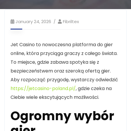
January 24, 2026
Fibriltex
Jet Casino to nowoczesna platforma do gier
online, która przyciąga graczy z całego świata.
To miejsce, gdzie zabawa spotyka się z
bezpieczeństwem oraz szeroką ofertą gier.
Aby rozpocząć przygodę, wystarczy odwiedzić
https://jetcasino-poland.pl/
, gdzie czeka na
Ciebie wiele ekscytujących możliwości.
Ogromny wybór
gier