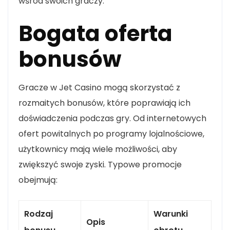
wśród swoich graczy.
Bogata oferta
bonusów
Gracze w Jet Casino mogą skorzystać z
rozmaitych bonusów, które poprawiają ich
doświadczenia podczas gry. Od internetowych
ofert powitalnych po programy lojalnościowe,
użytkownicy mają wiele możliwości, aby
zwiększyć swoje zyski. Typowe promocje
obejmują:
Rodzaj
Warunki
Opis