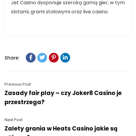
Jet Casino dysponuje szeroką gamą gier, w tym
slotami, grami stołowymi oraz live casino.
Share:
Previous Post
Zasady fair play – czy Joker8 Casino je
przestrzega?
Next Post
Zalety grania w Heats Casino jakie są