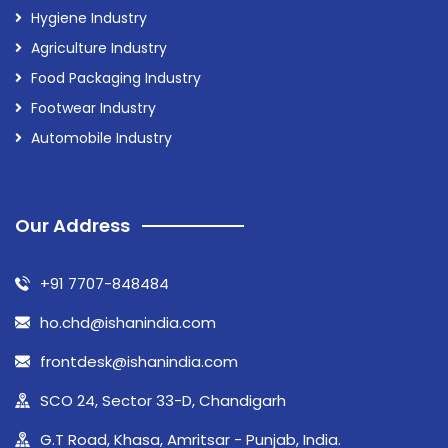
Hygiene Industry
Agriculture Industry
Food Packaging Industry
Footwear Industry
Automobile Industry
Our Address
+91 7707-848484
ho.chd@ishanindia.com
frontdesk@ishanindia.com
SCO 24, Sector 33-D, Chandigarh
G.T Road, Khasa, Amritsar - Punjab, India.