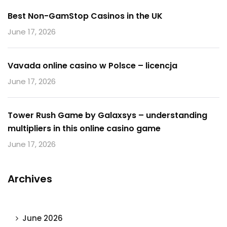
Best Non-GamStop Casinos in the UK
June 17, 2026
Vavada online casino w Polsce – licencja
June 17, 2026
Tower Rush Game by Galaxsys – understanding
multipliers in this online casino game
June 17, 2026
Archives
June 2026