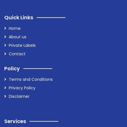
Quick Links
Home
About us
Private Labels
Contact
Policy
Terms and Conditions
Privacy Policy
Disclaimer
Services