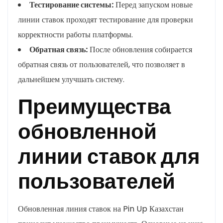
Тестирование системы:
Перед запуском новые
линии ставок проходят тестирование для проверки
корректности работы платформы.
Обратная связь:
После обновления собирается
обратная связь от пользователей, что позволяет в
дальнейшем улучшать систему.
Преимущества
обновленной
линии ставок для
пользователей
Обновленная линия ставок на Pin Up Казахстан