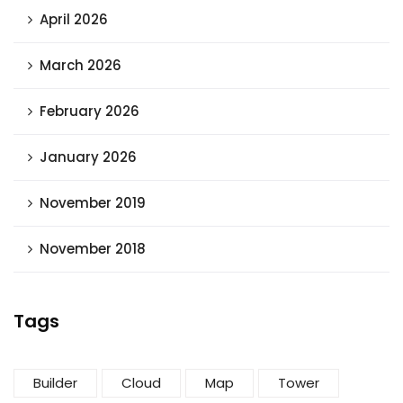
April 2026
March 2026
February 2026
January 2026
November 2019
November 2018
Tags
Builder
Cloud
Map
Tower