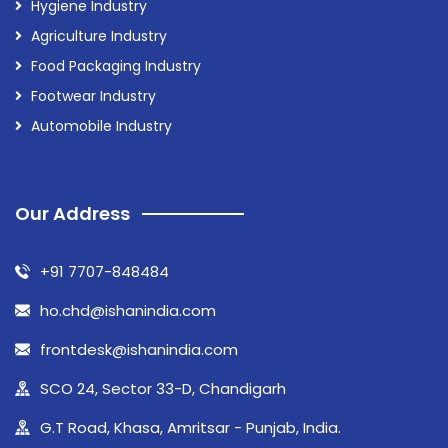
Hygiene Industry
Agriculture Industry
Food Packaging Industry
Footwear Industry
Automobile Industry
Our Address
+91 7707-848484
ho.chd@ishanindia.com
frontdesk@ishanindia.com
SCO 24, Sector 33-D, Chandigarh
G.T Road, Khasa, Amritsar - Punjab, India.