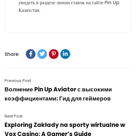
увидеть в разделе линии ставок на сайте Pin Up
Казахстан.
Share:
Previous Post
Волнение Pin Up Aviator с высокими
коэффициентами: Гид для геймеров
Next Post
Exploring Zakłady na sporty wirtualne w
Vox Casino: A Gamer’s Guide