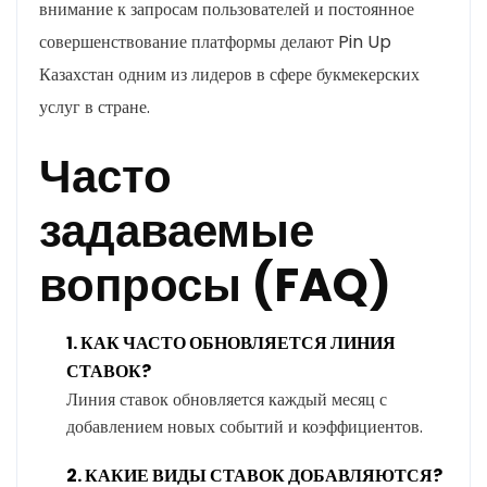
внимание к запросам пользователей и постоянное
совершенствование платформы делают Pin Up
Казахстан одним из лидеров в сфере букмекерских
услуг в стране.
Часто
задаваемые
вопросы (FAQ)
1. КАК ЧАСТО ОБНОВЛЯЕТСЯ ЛИНИЯ
СТАВОК?
Линия ставок обновляется каждый месяц с
добавлением новых событий и коэффициентов.
2. КАКИЕ ВИДЫ СТАВОК ДОБАВЛЯЮТСЯ?