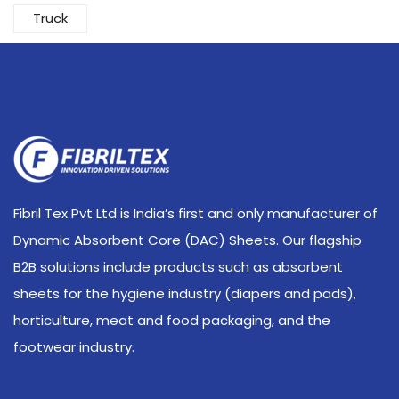
Truck
Fibril Tex Pvt Ltd is India’s first and only manufacturer of
Dynamic Absorbent Core (DAC) Sheets. Our flagship
B2B solutions include products such as absorbent
sheets for the hygiene industry (diapers and pads),
horticulture, meat and food packaging, and the
footwear industry.