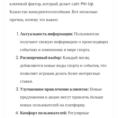
ключевой фактор, который делает сайт Pin Up
Казахстан конкурентоспособным. Вот несколько
причин, почему это важно:
Актуальность информации:
Пользователи
получают свежую информацию о происходящих
событиях и изменениях в мире спорта.
Расширенный выбор:
Каждый месяц
добавляются новые виды спорта и события, что
позволяет игрокам делать более интересные
ставки.
Улучшенное привлечение клиентов:
Новые
предложения и акции могут привлечь больше
новых пользователей на платформу.
Комфорт пользователей:
Регулярные