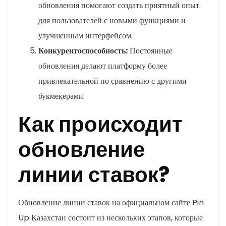
обновления помогают создать приятный опыт
для пользователей с новыми функциями и
улучшенным интерфейсом.
Конкурентоспособность:
Постоянные
обновления делают платформу более
привлекательной по сравнению с другими
букмекерами.
Как происходит
обновление
линии ставок?
Обновление линии ставок на официальном сайте Pin
Up Казахстан состоит из нескольких этапов, которые