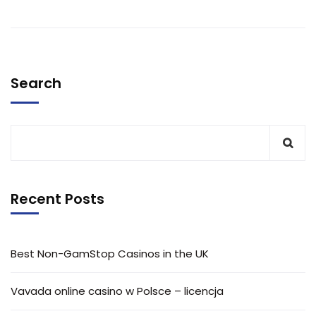
Search
Recent Posts
Best Non-GamStop Casinos in the UK
Vavada online casino w Polsce – licencja