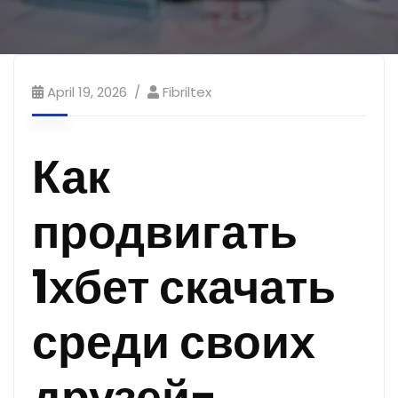
April 19, 2026
Fibriltex
Как
продвигать
1хбет скачать
среди своих
друзей-