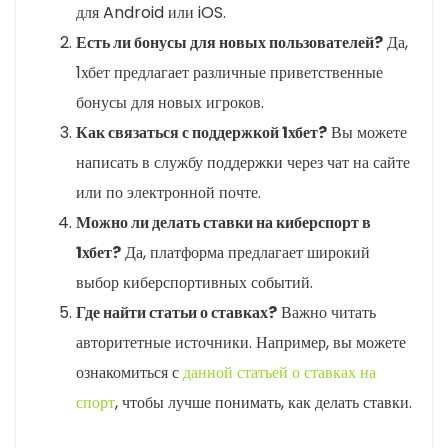
для Android или iOS.
Есть ли бонусы для новых пользователей?
Да,
1хбет предлагает различные приветственные
бонусы для новых игроков.
Как связаться с поддержкой 1хбет?
Вы можете
написать в службу поддержки через чат на сайте
или по электронной почте.
Можно ли делать ставки на киберспорт в
1хбет?
Да, платформа предлагает широкий
выбор киберспортивных событий.
Где найти статьи о ставках?
Важно читать
авторитетные источники. Например, вы можете
ознакомиться с
данной статьей о ставках на
спорт
, чтобы лучше понимать, как делать ставки.