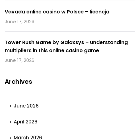
Vavada online casino w Polsce – licencja
June 17, 2026
Tower Rush Game by Galaxsys – understanding
multipliers in this online casino game
June 17, 2026
Archives
June 2026
April 2026
March 2026