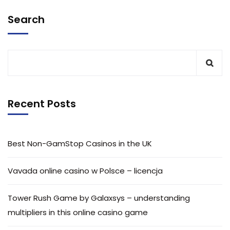
Search
Recent Posts
Best Non-GamStop Casinos in the UK
Vavada online casino w Polsce – licencja
Tower Rush Game by Galaxsys – understanding
multipliers in this online casino game