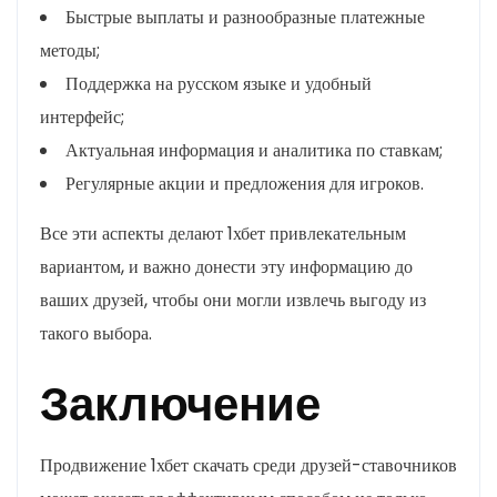
Быстрые выплаты и разнообразные платежные
методы;
Поддержка на русском языке и удобный
интерфейс;
Актуальная информация и аналитика по ставкам;
Регулярные акции и предложения для игроков.
Все эти аспекты делают 1хбет привлекательным
вариантом, и важно донести эту информацию до
ваших друзей, чтобы они могли извлечь выгоду из
такого выбора.
Заключение
Продвижение 1хбет скачать среди друзей-ставочников