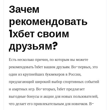
Зачем
рекомендовать
1хбет своим
друзьям?
Есть несколько причин, по которым вы можете
рекомендовать 1хбет вашим друзьям. Во-первых, это
один из крупнейших букмекеров в России,
предлагающий широкий выбор спортивных событий
и азартных игр. Во-вторых, 1хбет предлагает
выгодные бонусы и акции для новых пользователей,
что делает его привлекательным для новичков. В-