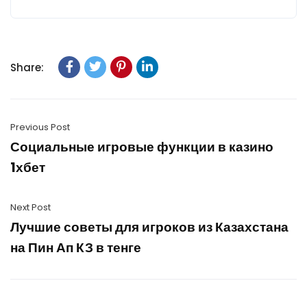
Share:
Previous Post
Социальные игровые функции в казино
1хбет
Next Post
Лучшие советы для игроков из Казахстана
на Пин Ап КЗ в тенге