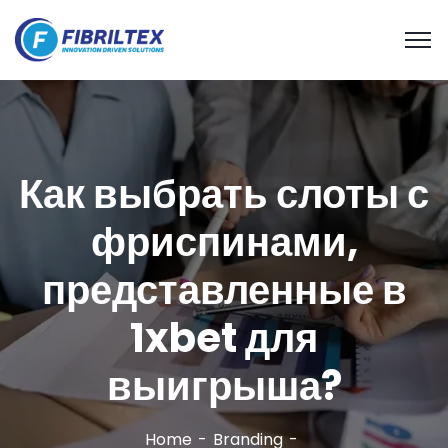
Как выбрать слоты с
фриспинами,
представленные в
1xbet для
выигрыша?
Home
Branding