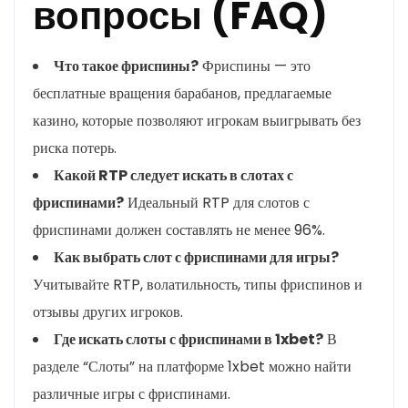
вопросы (FAQ)
Что такое фриспины?
Фриспины — это
бесплатные вращения барабанов, предлагаемые
казино, которые позволяют игрокам выигрывать без
риска потерь.
Какой RTP следует искать в слотах с
фриспинами?
Идеальный RTP для слотов с
фриспинами должен составлять не менее 96%.
Как выбрать слот с фриспинами для игры?
Учитывайте RTP, волатильность, типы фриспинов и
отзывы других игроков.
Где искать слоты с фриспинами в 1xbet?
В
разделе “Слоты” на платформе 1xbet можно найти
различные игры с фриспинами.