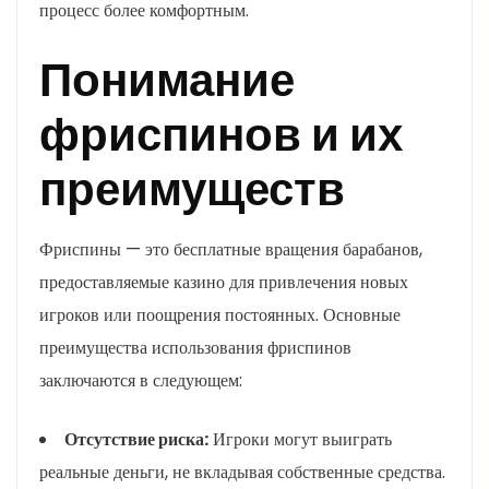
процесс более комфортным.
Понимание
фриспинов и их
преимуществ
Фриспины — это бесплатные вращения барабанов,
предоставляемые казино для привлечения новых
игроков или поощрения постоянных. Основные
преимущества использования фриспинов
заключаются в следующем:
Отсутствие риска:
Игроки могут выиграть
реальные деньги, не вкладывая собственные средства.