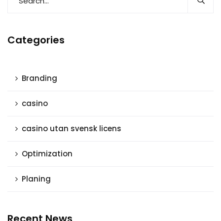
Categories
Branding
casino
casino utan svensk licens
Optimization
Planing
Recent News