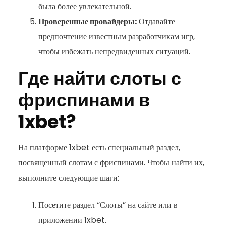
была более увлекательной.
Проверенные провайдеры:
Отдавайте
предпочтение известным разработчикам игр,
чтобы избежать непредвиденных ситуаций.
Где найти слоты с
фриспинами в
1xbet?
На платформе 1xbet есть специальный раздел,
посвященный слотам с фриспинами. Чтобы найти их,
выполните следующие шаги:
Посетите раздел “Слоты” на сайте или в
приложении 1xbet.