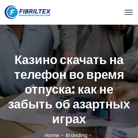
Казино скачать на
телефон во время
отпуска: как не
забыть об азартных
играх
Home
Branding