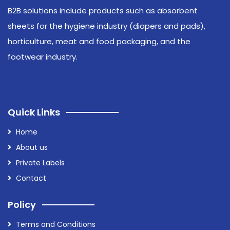
B2B solutions include products such as absorbent
sheets for the hygiene industry (diapers and pads),
horticulture, meat and food packaging, and the
footwear industry.
Quick Links
Home
About us
Private Labels
Contact
Policy
Terms and Conditions