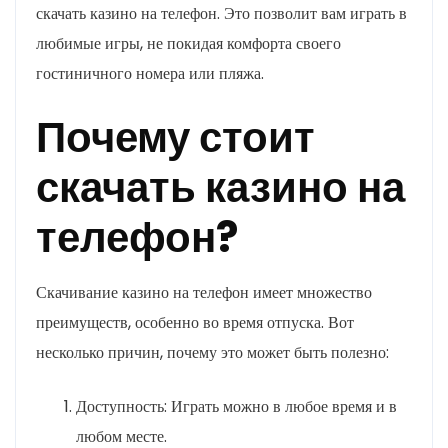
скачать казино на телефон. Это позволит вам играть в
любимые игры, не покидая комфорта своего
гостиничного номера или пляжа.
Почему стоит
скачать казино на
телефон?
Скачивание казино на телефон имеет множество
преимуществ, особенно во время отпуска. Вот
несколько причин, почему это может быть полезно:
Доступность: Играть можно в любое время и в
любом месте.