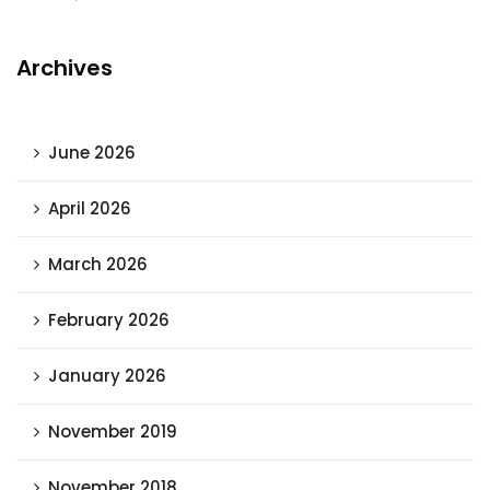
Archives
June 2026
April 2026
March 2026
February 2026
January 2026
November 2019
November 2018