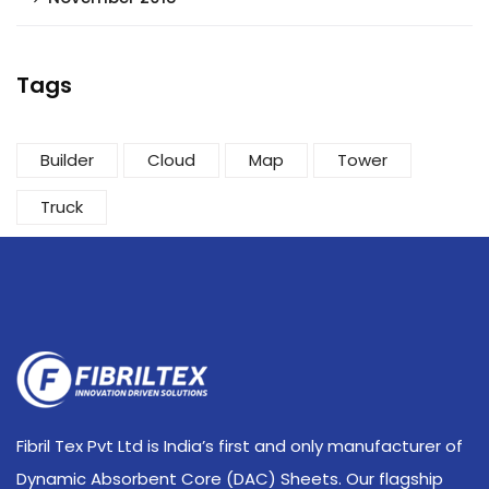
Tags
Builder
Cloud
Map
Tower
Truck
Fibril Tex Pvt Ltd is India’s first and only manufacturer of
Dynamic Absorbent Core (DAC) Sheets. Our flagship