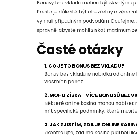
Bonusy bez vkladu mohou být skvělým způso
Přesto je důležité být obezřetný a věno
vyhnuli případným podvodům. Doufejme, ž
správně, abyste mohli získat maximum ze 
Časté otázky
1. CO JE TO BONUS BEZ VKLADU?
Bonus bez vkladu je nabídka od online 
vlastních peněz.
2. MOHU ZÍSKAT VÍCE BONUSŮ BEZ V
Některé online kasina mohou nabízet r
mít specifické podmínky, které musíte
3. JAK ZJISTÍM, ZDA JE ONLINE KASI
Zkontrolujte, zda má kasino platnou l