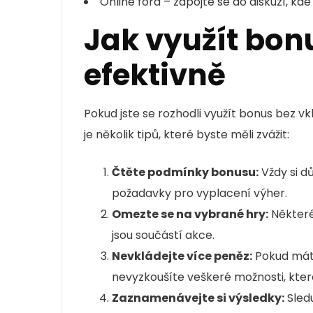
Online fóra – zapojte se do diskuzí, kde 
Jak využít bon
efektivně
Pokud jste se rozhodli využít bonus bez vk
je několik tipů, které byste měli zvážit:
Čtěte podmínky bonusu:
Vždy si d
požadavky pro vyplacení výher.
Omezte se na vybrané hry:
Některé 
jsou součástí akce.
Nevkládejte více peněz:
Pokud máte
nevyzkoušíte veškeré možnosti, kter
Zaznamenávejte si výsledky:
Sledu