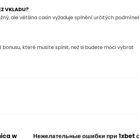
EZ VKLADU?
žný, ale většina casin vyžaduje splnění určitých podmínek
bonusu, které musíte splnit, než si budete moci vybrat
nica w
Нежелательные ошибки при 1xbet с