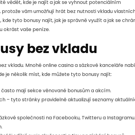
té vědět, kde je najít a jak se vyhnout potenciálním
 protože vám umožňují hrát bez nutnosti vkladu vlastníc
de tyto bonusy najít, jak je správně využít a jak se chrán
 okrást vaše peníze.
usy bez vkladu
 bez vkladu. Mnohé online casina a sázkové kanceláře nabí
e je několik míst, kde můžete tyto bonusy najít:
 – často mají sekce věnované bonusům a akcím.
h – tyto stránky pravidelně aktualizují seznamy aktuáln
 sázkové společnosti na Facebooku, Twitteru a Instagramu
.