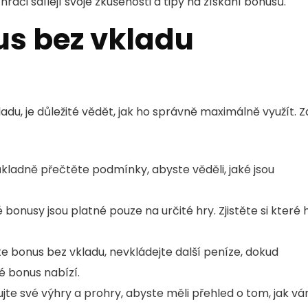
hráči sdílejí svoje zkušenosti a tipy na získání bonusů.
us bez vkladu
ladu, je důležité vědět, jak ho správně maximálně využít. 
ůkladně přečtěte podmínky, abyste věděli, jaké jsou
bonusy jsou platné pouze na určité hry. Zjistěte si které 
 bonus bez vkladu, nevkládejte další peníze, dokud
é bonus nabízí.
jte své výhry a prohry, abyste měli přehled o tom, jak v