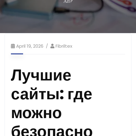
Ап?
April 19, 2026
Fibriltex
Лучшие
сайты: где
можно
безопасно