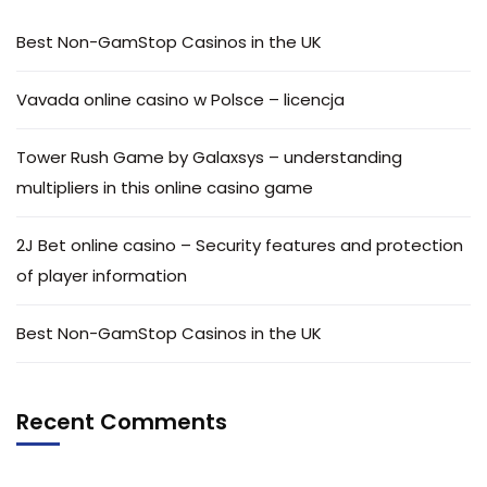
Best Non-GamStop Casinos in the UK
Vavada online casino w Polsce – licencja
Tower Rush Game by Galaxsys – understanding
multipliers in this online casino game
2J Bet online casino – Security features and protection
of player information
Best Non-GamStop Casinos in the UK
Recent Comments