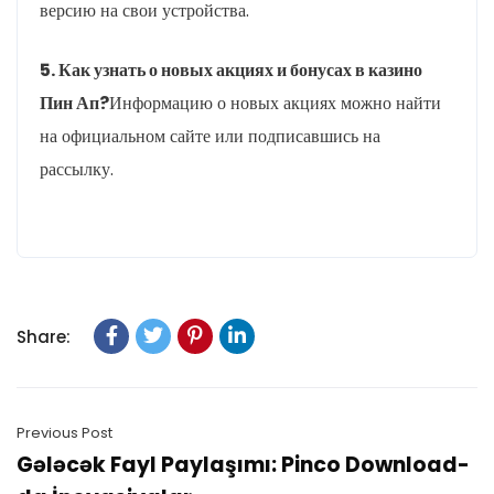
версию на свои устройства.
5. Как узнать о новых акциях и бонусах в казино
Пин Ап?
Информацию о новых акциях можно найти
на официальном сайте или подписавшись на
рассылку.
Share:
Previous Post
Gələcək Fayl Paylaşımı: Pinco Download-