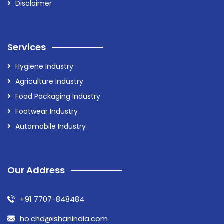
Disclaimer
Services
Hygiene Industry
Agriculture Industry
Food Packaging Industry
Footwear Industry
Automobile Industry
Our Address
+91 7707-848484
ho.chd@ishanindia.com