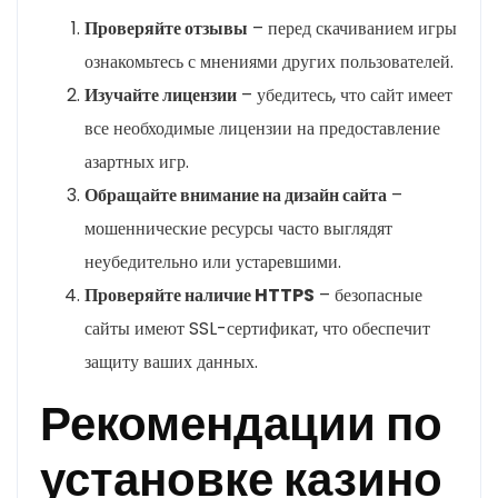
Проверяйте отзывы
– перед скачиванием игры
ознакомьтесь с мнениями других пользователей.
Изучайте лицензии
– убедитесь, что сайт имеет
все необходимые лицензии на предоставление
азартных игр.
Обращайте внимание на дизайн сайта
–
мошеннические ресурсы часто выглядят
неубедительно или устаревшими.
Проверяйте наличие HTTPS
– безопасные
сайты имеют SSL-сертификат, что обеспечит
защиту ваших данных.
Рекомендации по
установке казино