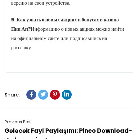
версию на свои устройства.
5. Как узнать о новых акциях и бонусах в казино
Пин Ап?
Информацию о новых акциях можно найти
на официальном сайте или подписавшись на
рассылку.
Share:
Previous Post
Gələcək Fayl Paylaşımı: Pinco Download-