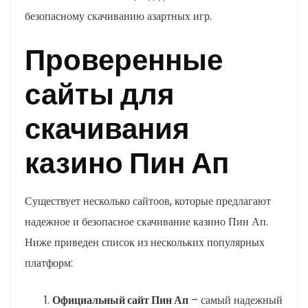
безопасному скачиванию азартных игр.
Проверенные
сайты для
скачивания
казино Пин Ап
Существует несколько сайтоов, которые предлагают
надежное и безопасное скачивание казино Пин Ап.
Ниже приведен список из нескольких популярных
платформ:
Официальный сайт Пин Ап
– самый надежный