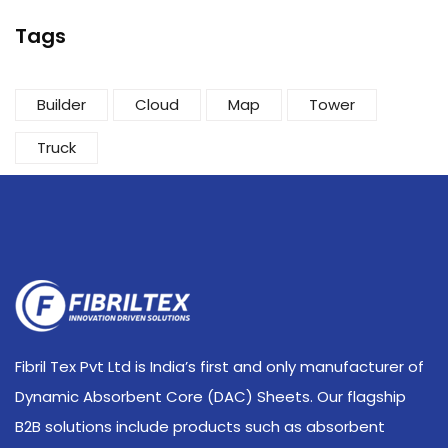
Tags
Builder
Cloud
Map
Tower
Truck
Fibril Tex Pvt Ltd is India’s first and only manufacturer of
Dynamic Absorbent Core (DAC) Sheets. Our flagship
B2B solutions include products such as absorbent