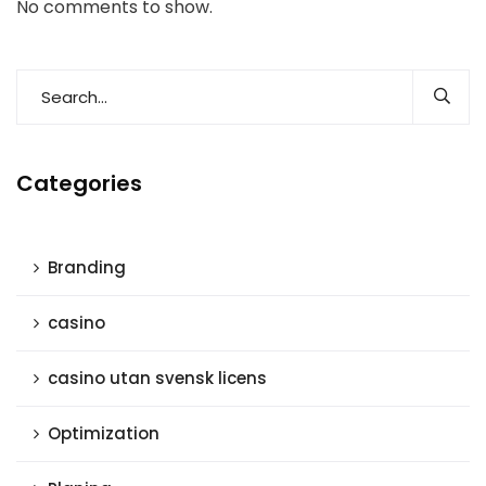
No comments to show.
Categories
Branding
casino
casino utan svensk licens
Optimization