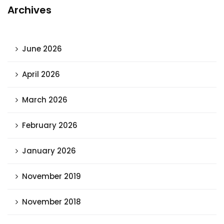
Archives
June 2026
April 2026
March 2026
February 2026
January 2026
November 2019
November 2018