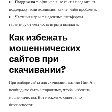
Поддержка
– официальные сайты предлагают
поддержку, если возникают какие-либо проблемы.
Честные игры
– надежные платформы
гарантируют честность игры и выплаты.
Как избежать
мошеннических
сайтов при
скачивании?
При выборе сайта для скачивания казино Пин Ап
необходимо быть осторожным, чтобы избежать
мошенничества. Вот несколько советов по
безопасности: