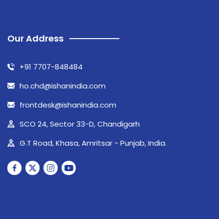
Our Address
+91 7707-848484
ho.chd@ishanindia.com
frontdesk@ishanindia.com
SCO 24, Sector 33-D, Chandigarh
G.T Road, Khasa, Amritsar - Punjab, India.