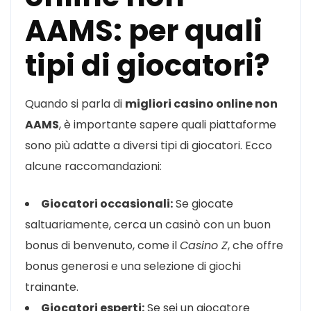
AAMS: per quali
tipi di giocatori?
Quando si parla di
migliori casino online non
AAMS
, è importante sapere quali piattaforme
sono più adatte a diversi tipi di giocatori. Ecco
alcune raccomandazioni:
Giocatori occasionali:
Se giocate
saltuariamente, cerca un casinò con un buon
bonus di benvenuto, come il
Casino Z
, che offre
bonus generosi e una selezione di giochi
trainante.
Giocatori esperti:
Se sei un giocatore