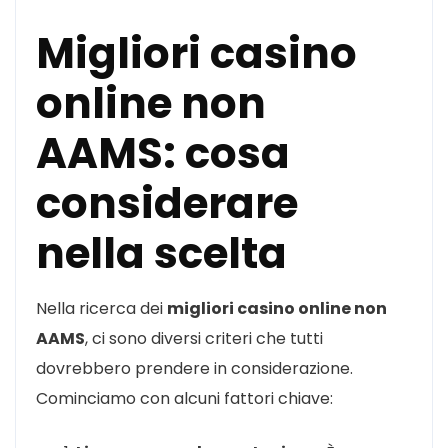
Migliori casino
online non
AAMS: cosa
considerare
nella scelta
Nella ricerca dei
migliori casino online non
AAMS
, ci sono diversi criteri che tutti
dovrebbero prendere in considerazione.
Cominciamo con alcuni fattori chiave: