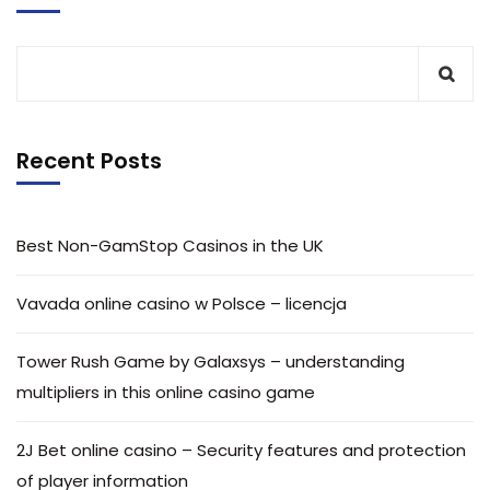
Recent Posts
Best Non-GamStop Casinos in the UK
Vavada online casino w Polsce – licencja
Tower Rush Game by Galaxsys – understanding
multipliers in this online casino game
2J Bet online casino – Security features and protection
of player information