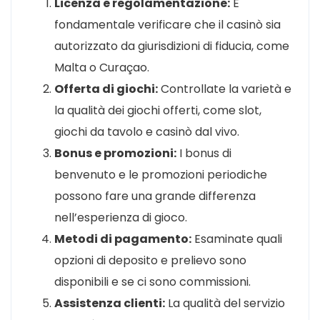
Licenza e regolamentazione:
È
fondamentale verificare che il casinò sia
autorizzato da giurisdizioni di fiducia, come
Malta o Curaçao.
Offerta di giochi:
Controllate la varietà e
la qualità dei giochi offerti, come slot,
giochi da tavolo e casinò dal vivo.
Bonus e promozioni:
I bonus di
benvenuto e le promozioni periodiche
possono fare una grande differenza
nell’esperienza di gioco.
Metodi di pagamento:
Esaminate quali
opzioni di deposito e prelievo sono
disponibili e se ci sono commissioni.
Assistenza clienti:
La qualità del servizio