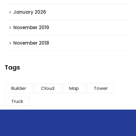
January 2026
November 2019
November 2018
Tags
Builder
Cloud
Map
Tower
Truck