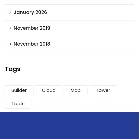
January 2026
November 2019
November 2018
Tags
Builder
Cloud
Map
Tower
Truck