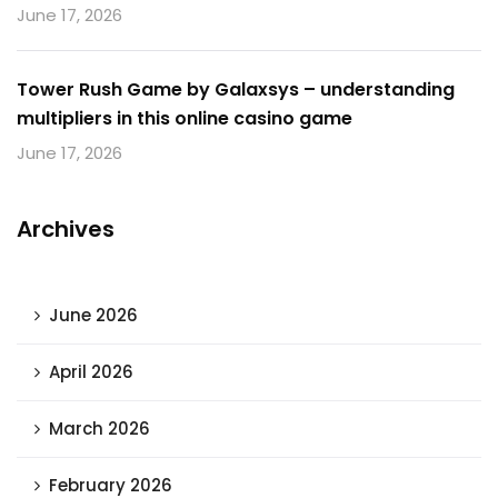
June 17, 2026
Tower Rush Game by Galaxsys – understanding
multipliers in this online casino game
June 17, 2026
Archives
June 2026
April 2026
March 2026
February 2026