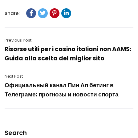
Share:
Previous Post
Risorse utili per i casino italiani non AAMS:
Guida alla scelta del miglior sito
Next Post
Официальный канал Пин Ап бетинг в
Телеграме: прогнозы и новости спорта
Search