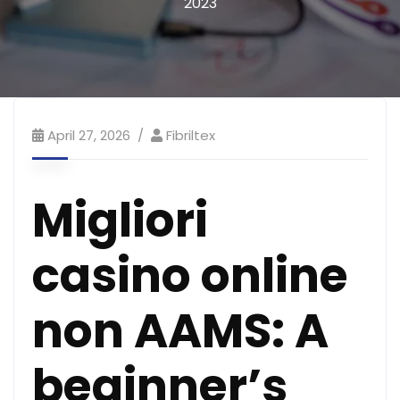
2023
April 27, 2026
Fibriltex
Migliori
casino online
non AAMS: A
beginner’s