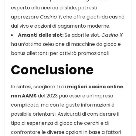
esperto alla ricerca di sfide, potresti
apprezzare
Casino Y
, che offre giochi da casinò
dal vivo e opzioni di pagamento moderne.
Amanti delle slot:
Se adori le slot,
Casino X
ha un’ottima selezione di macchine da gioco e
bonus allettanti per attività promozionali.
Conclusione
In sintesi, scegliere tra i
migliori casino online
non AAMS
del 2023 può essere un’impresa
complicata, ma con le giuste informazioni è
possibile orientarsi. Assicurati di considerare il
tipo di esperienza di gioco che cerchi e di
confrontare le diverse opzioni in base a fattori