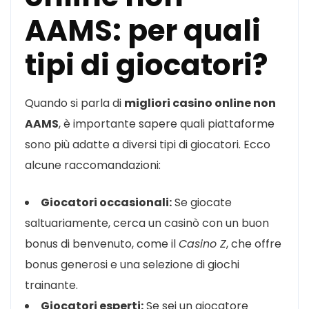
AAMS: per quali
tipi di giocatori?
Quando si parla di
migliori casino online non
AAMS
, è importante sapere quali piattaforme
sono più adatte a diversi tipi di giocatori. Ecco
alcune raccomandazioni:
Giocatori occasionali:
Se giocate
saltuariamente, cerca un casinò con un buon
bonus di benvenuto, come il
Casino Z
, che offre
bonus generosi e una selezione di giochi
trainante.
Giocatori esperti:
Se sei un giocatore