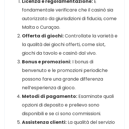
Licenza e regolamentazione:
È
fondamentale verificare che il casinò sia
autorizzato da giurisdizioni di fiducia, come
Malta o Curaçao.
Offerta di giochi:
Controllate la varietà e
la qualità dei giochi offerti, come slot,
giochi da tavolo e casinò dal vivo.
Bonus e promozioni:
I bonus di
benvenuto e le promozioni periodiche
possono fare una grande differenza
nell’esperienza di gioco.
Metodi di pagamento:
Esaminate quali
opzioni di deposito e prelievo sono
disponibili e se ci sono commissioni.
Assistenza clienti:
La qualità del servizio