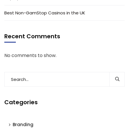
Best Non-GamStop Casinos in the UK
Recent Comments
No comments to show.
Categories
Branding