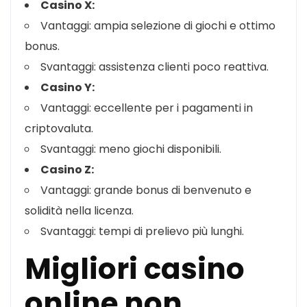
Casino X:
Vantaggi: ampia selezione di giochi e ottimo
bonus.
Svantaggi: assistenza clienti poco reattiva.
Casino Y:
Vantaggi: eccellente per i pagamenti in
criptovaluta.
Svantaggi: meno giochi disponibili.
Casino Z:
Vantaggi: grande bonus di benvenuto e
solidità nella licenza.
Svantaggi: tempi di prelievo più lunghi.
Migliori casino
online non