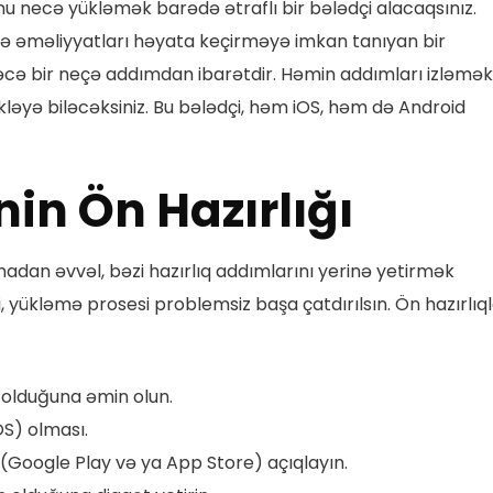
u necə yükləmək barədə ətraflı bir bələdçi alacaqsınız.
iyyə əməliyyatları həyata keçirməyə imkan tanıyan bir
dəcə bir neçə addımdan ibarətdir. Həmin addımları izləmək
ükləyə biləcəksiniz. Bu bələdçi, həm iOS, həm də Android
in Ön Hazırlığı
dan əvvəl, bəzi hazırlıq addımlarını yerinə yetirmək
i, yükləmə prosesi problemsiz başa çatdırılsın. Ön hazırlıq
n olduğuna əmin olun.
OS) olması.
 (Google Play və ya App Store) açıqlayın.