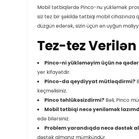
Mobil tətbiqlərdə Pinco-nu yükləmək prose
siz tez bir şəkildə tətbiqi mobil cihazınıza
düzgün edərək, sizin üçün ən uyğun maliyyə 
Tez-tez Verilən
Pinco-ni yükləməyim üçün nə qədər 
yer kifayətdir.
Pinco-da qeydiyyat mütləqdirmi?
B
keçməlisiniz.
Pinco təhlükəsizdirmi?
Bəli, Pinco müa
Mobil tətbiqi necə yeniləmək lazımd
edə bilərsiniz.
Problem yarandıqda necə dəstək al
dəstək almanız mümkündür.