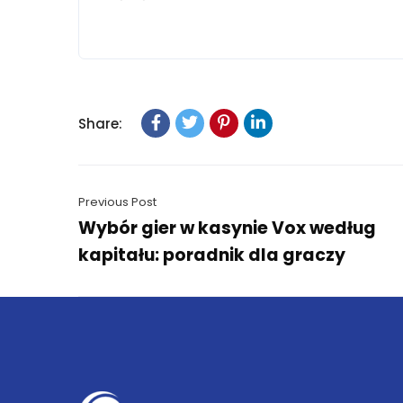
Share:
Previous Post
Wybór gier w kasynie Vox według
kapitału: poradnik dla graczy