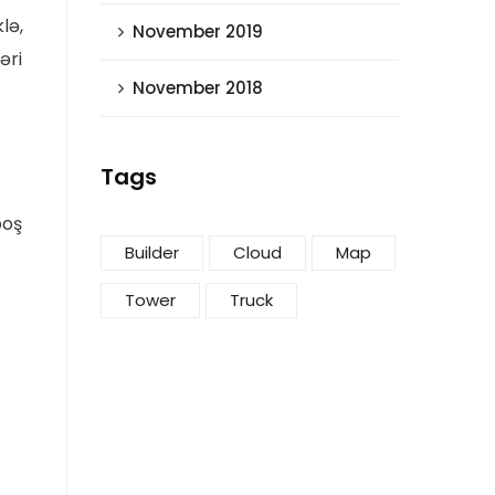
lə,
November 2019
əri
November 2018
Tags
boş
Builder
Cloud
Map
Tower
Truck