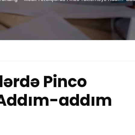
lərdə Pinco
 Addım-addım