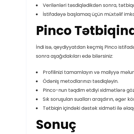
Verilənləri təsdiqlədikdən sonra, tətbiqə
İstifadəyə başlamaq üçün müxtəlif imkan
Pinco Tətbiqin
İndi isə, qeydiyyatdan keçmiş Pinco istifad
sonra aşağıdakıları edə bilərsiniz:
Profilinizi tamamlayın və maliyyə məluma
Ödəniş metodlarınızı təsdiqləyin.
Pinco-nun təqdim etdiyi xidmətlərə göz
Sık soruşulan sualları araşdırın, əgər k
Tətbiqin içindəki dəstək xidməti ilə əla
Sonuç