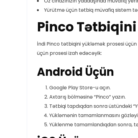
Öz cihazınızın yaddaşında müvafiq yerin
Yürütmə üçün tətbiq müvafiq sistem təl
Pinco Tətbiqin
İndi Pinco tətbiqini yükləmək prosesi üçün
üçün prosesi izah edəcəyik:
Android Üçün
Google Play Store-u açın.
Axtarış bölməsinə “Pinco” yazın.
Tətbiqi tapdıqdan sonra üstündəki “Y
Yükləmənin tamamlanmasını gözləyi
Yüklenme tamamlandıqdan sonra, tət