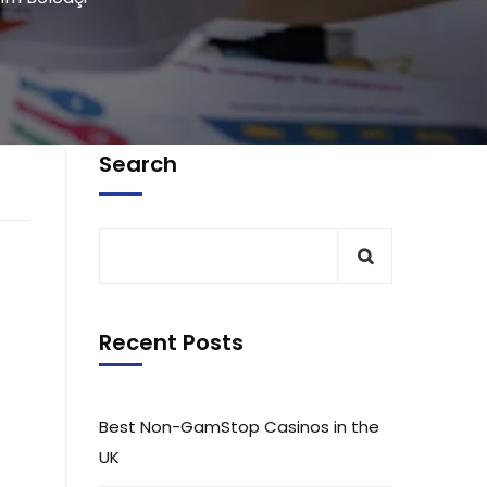
Search
Recent Posts
Best Non-GamStop Casinos in the
UK