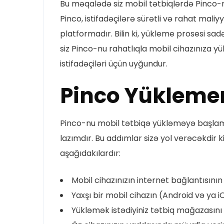
Bu məqalədə siz mobil tətbiqlərdə Pinco-n
Pinco, istifadəçilərə sürətli və rahat mal
platformadır. Bilin ki, yükleme prosesi sa
siz Pinco-nu rahatlıqla mobil cihazınıza y
istifadəçiləri üçün uyğundur.
Pinco Yüklemen
Pinco-nu mobil tətbiqə yükləməyə başlama
lazımdır. Bu addımlar sizə yol verəcəkdir k
aşağıdakılardır:
Mobil cihazınızın internet bağlantısını
Yaxşı bir mobil cihazın (Android və ya i
Yükləmək istədiyiniz tətbiq mağazasını