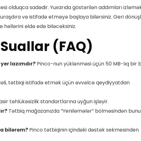
si olduqca sadədir. Yuxarıda göstərilən addımları izləmək
 quraşdıra və istifadə etməyə başlaya bilərsiniz. Geri dönüşl
həllərini əldə edə biləcəksiniz.
 Suallar (FAQ)
yer lazımdır?
Pinco-nun yüklənməsi üçün 50 MB-lıq bir 
əli, tətbiqi istifadə etmək üçün əvvəlcə qeydiyyatdan
sir təhlükəsizlik standartlarına uyğun işləyir.
ır?
Tətbiq mağazanızda “Yeniləmələr” bölməsindən bunu
a bilərəm?
Pinco tətbiqinin içindəki dəstək sekmesinden