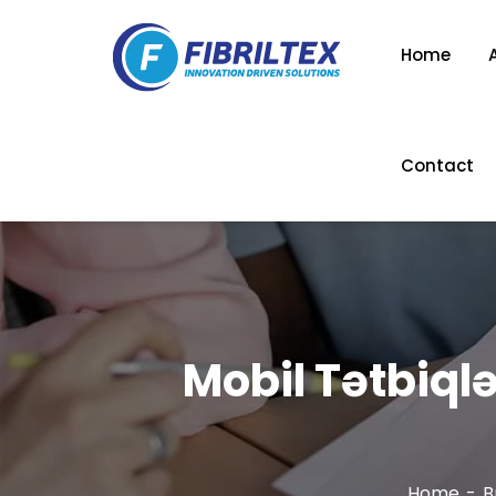
Home
Contact
Mobil Tətbiq
Home
B