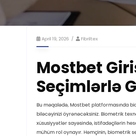
April 19, 2026
Fibriltex
Mostbet Giri
Seçimlərlə 
Bu məqalədə, Mostbet platformasında biom
biləcəyinizi öyrənəcəksiniz. Biometrik texn
xüsusiyyətlər sayəsində, istifadəçilərin h
mühüm rol oynayır. Həmçinin, biometrik se