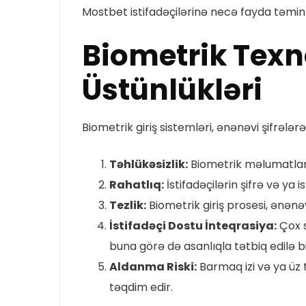
Mostbet istifadəçilərinə necə fayda təmin e
Biometrik Texn
Üstünlükləri
Biometrik giriş sistemləri, ənənəvi şifrələ
Təhlükəsizlik:
Biometrik məlumatlar u
Rahatlıq:
İstifadəçilərin şifrə və ya 
Tezlik:
Biometrik giriş prosesi, ənənəv
İstifadəçi Dostu İnteqrasiya:
Çox s
buna görə də asanlıqla tətbiq edilə bi
Aldanma Riski:
Barmaq izi və ya üz
təqdim edir.