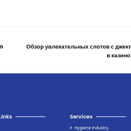
m
Обзор увлекательных слотов с джек
в казино
Links
Services
Hygiene Industry