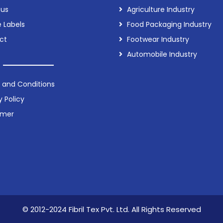
 us
Agriculture Industry
e Labels
Food Packaging Industry
ct
Footwear Industry
Automobile Industry
 and Conditions
y Policy
imer
© 2012-2024 Fibril Tex Pvt. Ltd. All Rights Reserved