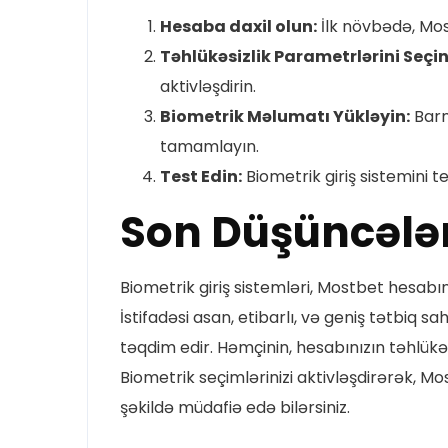
Hesaba daxil olun:
İlk növbədə, Mos
Təhlükəsizlik Parametrlərini Seçin
aktivləşdirin.
Biometrik Məlumatı Yükləyin:
Barm
tamamlayın.
Test Edin:
Biometrik giriş sistemini t
Son Düşüncələ
Biometrik giriş sistemləri, Mostbet hesabı
İstifadəsi asan, etibarlı, və geniş tətbiq s
təqdim edir. Həmçinin, hesabınızın təhlükəs
Biometrik seçimlərinizi aktivləşdirərək, Mo
şəkildə müdafiə edə bilərsiniz.