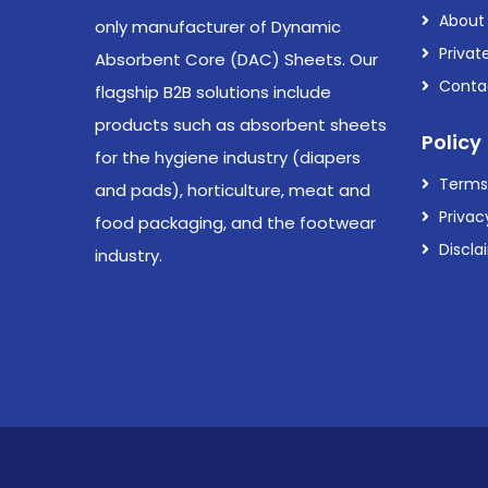
About
only manufacturer of Dynamic
Privat
Absorbent Core (DAC) Sheets. Our
Conta
flagship B2B solutions include
products such as absorbent sheets
Policy
for the hygiene industry (diapers
Terms
and pads), horticulture, meat and
Privac
food packaging, and the footwear
Discla
industry.