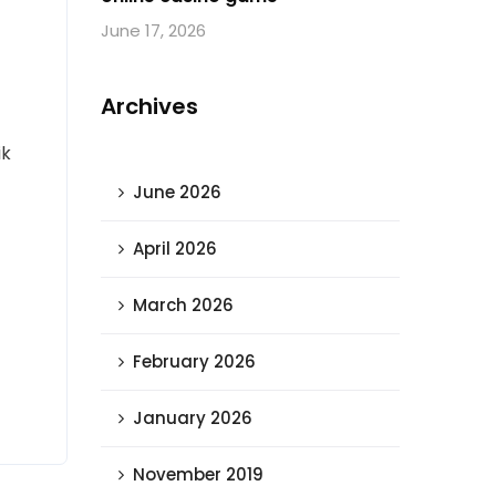
June 17, 2026
Archives
ik
June 2026
April 2026
March 2026
February 2026
January 2026
November 2019