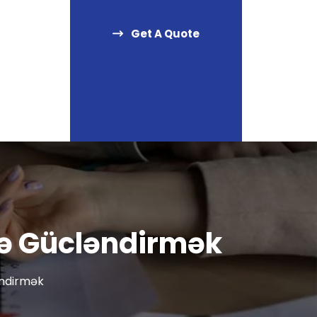
Get A Quote
rlə Gücləndirmək
əndirmək