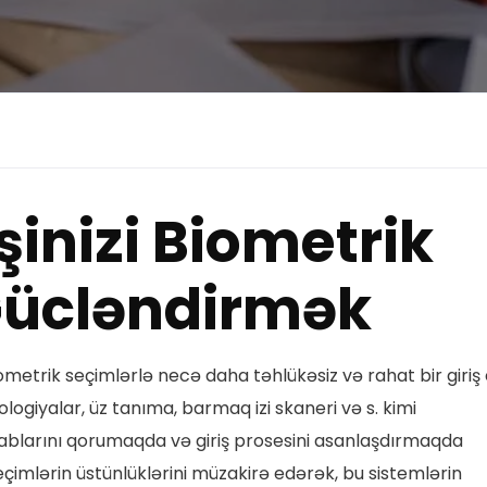
şinizi Biometrik
Gücləndirmək
etrik seçimlərlə necə daha təhlükəsiz və rahat bir giriş
ologiyalar, üz tanıma, barmaq izi skaneri və s. kimi
esablarını qorumaqda və giriş prosesini asanlaşdırmaqda
çimlərin üstünlüklərini müzakirə edərək, bu sistemlərin