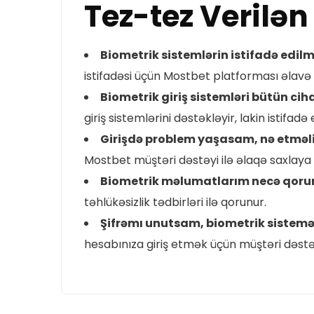
Tez-tez Verilən
Biometrik sistemlərin istifadə edilm
istifadəsi üçün Mostbet platforması əlavə 
Biometrik giriş sistemləri bütün cih
giriş sistemlərini dəstəkləyir, lakin istifadə
Girişdə problem yaşasam, nə etmə
Mostbet müştəri dəstəyi ilə əlaqə saxlaya b
Biometrik məlumatlarım necə qoru
təhlükəsizlik tədbirləri ilə qorunur.
Şifrəmı unutsam, biometrik sistemə
hesabınıza giriş etmək üçün müştəri dəstəyi