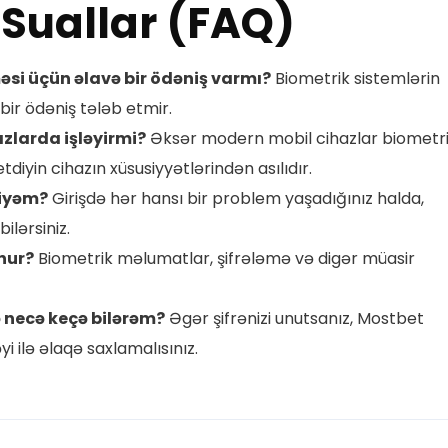
 Suallar (FAQ)
əsi üçün əlavə bir ödəniş varmı?
Biometrik sistemlərin
bir ödəniş tələb etmir.
azlarda işləyirmi?
Əksər modern mobil cihazlar biometr
 etdiyin cihazın xüsusiyyətlərindən asılıdır.
liyəm?
Girişdə hər hansı bir problem yaşadığınız halda,
ilərsiniz.
nur?
Biometrik məlumatlar, şifrələmə və digər müasir
 necə keçə bilərəm?
Əgər şifrənizi unutsanız, Mostbet
 ilə əlaqə saxlamalısınız.