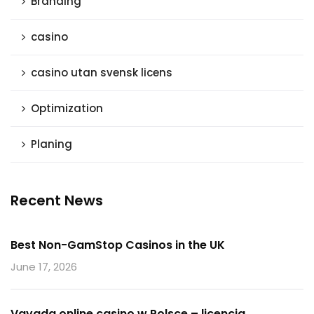
Branding
casino
casino utan svensk licens
Optimization
Planing
Recent News
Best Non-GamStop Casinos in the UK
June 17, 2026
Vavada online casino w Polsce – licencja