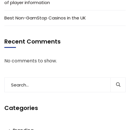
of player information
Best Non-GamStop Casinos in the UK
Recent Comments
No comments to show.
Categories