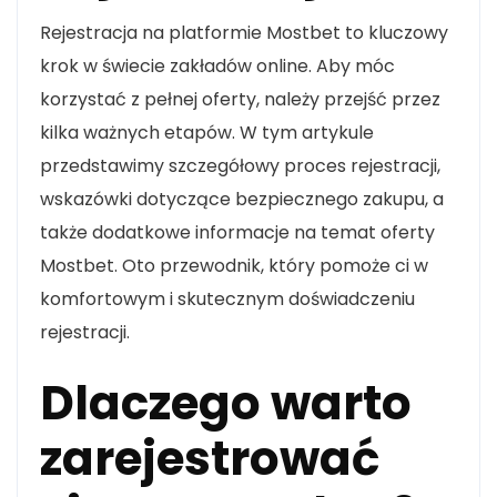
Rejestracja na platformie Mostbet to kluczowy
krok w świecie zakładów online. Aby móc
korzystać z pełnej oferty, należy przejść przez
kilka ważnych etapów. W tym artykule
przedstawimy szczegółowy proces rejestracji,
wskazówki dotyczące bezpiecznego zakupu, a
także dodatkowe informacje na temat oferty
Mostbet. Oto przewodnik, który pomoże ci w
komfortowym i skutecznym doświadczeniu
rejestracji.
Dlaczego warto
zarejestrować