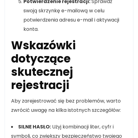
Potwierdzenie rejestracji:
Sprawdź
swoją skrzynkę e-mailową w celu
potwierdzenia adresu e-mail i aktywacji
konta.
Wskazówki
dotyczące
skutecznej
rejestracji
Aby zarejestrować się bez problemów, warto
zwrócić uwagę na kilka istotnych szczegółów:
SILNE HASŁO:
Użyj kombinacji liter, cyfr i
symboli, co zwiększy bezpieczeństwo twojego