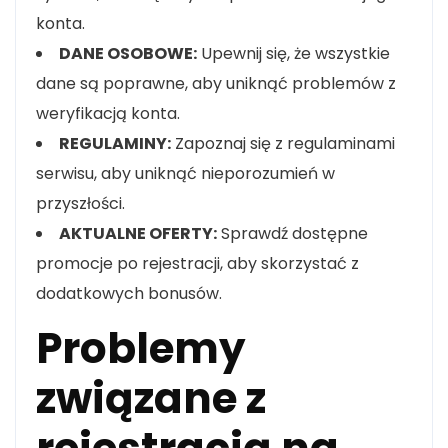
konta.
DANE OSOBOWE:
Upewnij się, że wszystkie
dane są poprawne, aby uniknąć problemów z
weryfikacją konta.
REGULAMINY:
Zapoznaj się z regulaminami
serwisu, aby uniknąć nieporozumień w
przyszłości.
AKTUALNE OFERTY:
Sprawdź dostępne
promocje po rejestracji, aby skorzystać z
dodatkowych bonusów.
Problemy
związane z