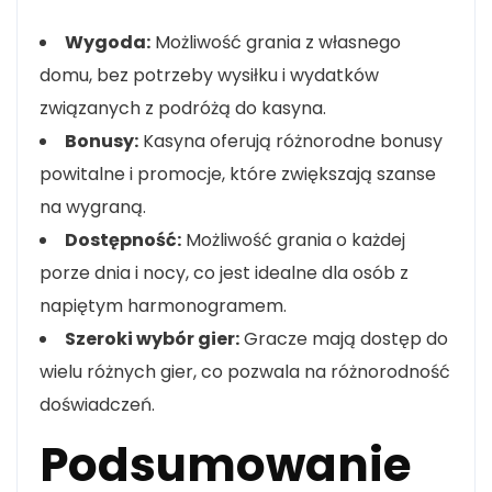
Wygoda:
Możliwość grania z własnego
domu, bez potrzeby wysiłku i wydatków
związanych z podróżą do kasyna.
Bonusy:
Kasyna oferują różnorodne bonusy
powitalne i promocje, które zwiększają szanse
na wygraną.
Dostępność:
Możliwość grania o każdej
porze dnia i nocy, co jest idealne dla osób z
napiętym harmonogramem.
Szeroki wybór gier:
Gracze mają dostęp do
wielu różnych gier, co pozwala na różnorodność
doświadczeń.
Podsumowanie