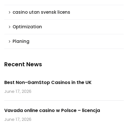
casino utan svensk licens
Optimization
Planing
Recent News
Best Non-GamStop Casinos in the UK
June 17, 2026
Vavada online casino w Polsce – licencja
June 17, 2026