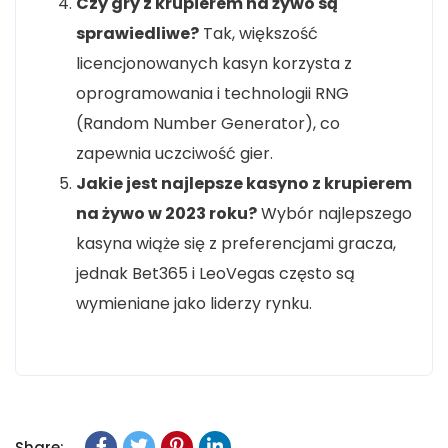
Czy gry z krupierem na żywo są
sprawiedliwe?
Tak, większość
licencjonowanych kasyn korzysta z
oprogramowania i technologii RNG
(Random Number Generator), co
zapewnia uczciwość gier.
Jakie jest najlepsze kasyno z krupierem
na żywo w 2023 roku?
Wybór najlepszego
kasyna wiąże się z preferencjami gracza,
jednak Bet365 i LeoVegas często są
wymieniane jako liderzy rynku.
Share: