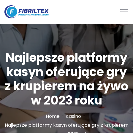
Najlepsze platformy
kasyn oferujące gry
z krupierem na żywo
w 2023 roku
Home
casino
Najlepsze platformy kasyn oferujące gry z krupierem