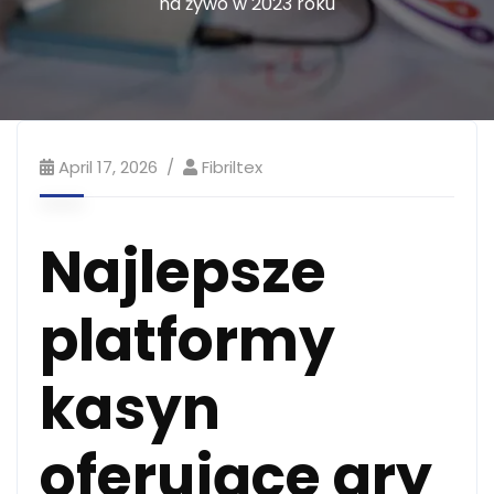
na żywo w 2023 roku
April 17, 2026
Fibriltex
Najlepsze
platformy
kasyn
oferujące gry