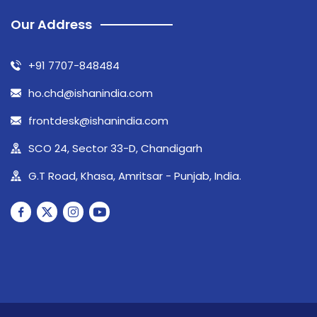
Our Address
+91 7707-848484
ho.chd@ishanindia.com
frontdesk@ishanindia.com
SCO 24, Sector 33-D, Chandigarh
G.T Road, Khasa, Amritsar - Punjab, India.