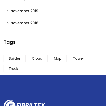
November 2019
November 2018
Tags
Builder
Cloud
Map
Tower
Truck