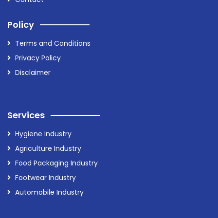
Policy
Terms and Conditions
Privacy Policy
Disclaimer
Services
Hygiene Industry
Agriculture Industry
Food Packaging Industry
Footwear Industry
Automobile Industry