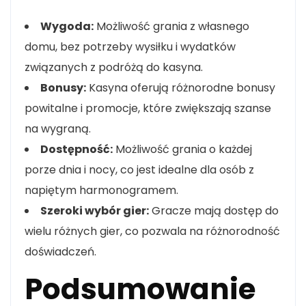
Wygoda:
Możliwość grania z własnego
domu, bez potrzeby wysiłku i wydatków
związanych z podróżą do kasyna.
Bonusy:
Kasyna oferują różnorodne bonusy
powitalne i promocje, które zwiększają szanse
na wygraną.
Dostępność:
Możliwość grania o każdej
porze dnia i nocy, co jest idealne dla osób z
napiętym harmonogramem.
Szeroki wybór gier:
Gracze mają dostęp do
wielu różnych gier, co pozwala na różnorodność
doświadczeń.
Podsumowanie