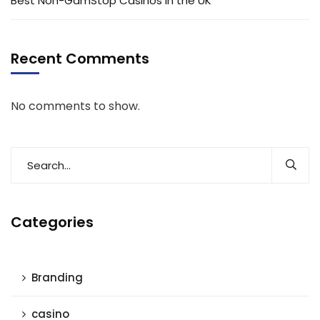
Best Non-GamStop Casinos in the UK
Recent Comments
No comments to show.
Categories
Branding
casino