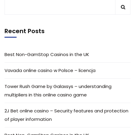
Recent Posts
Best Non-GamStop Casinos in the UK
Vavada online casino w Polsce – licencja
Tower Rush Game by Galaxsys – understanding
multipliers in this online casino game
2J Bet online casino – Security features and protection
of player information