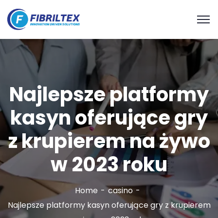
Najlepsze platformy
kasyn oferujące gry
z krupierem na żywo
w 2023 roku
Home
casino
Najlepsze platformy kasyn oferujące gry z krupierem