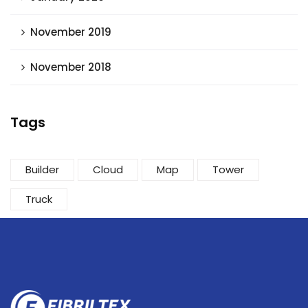
November 2019
November 2018
Tags
Builder
Cloud
Map
Tower
Truck