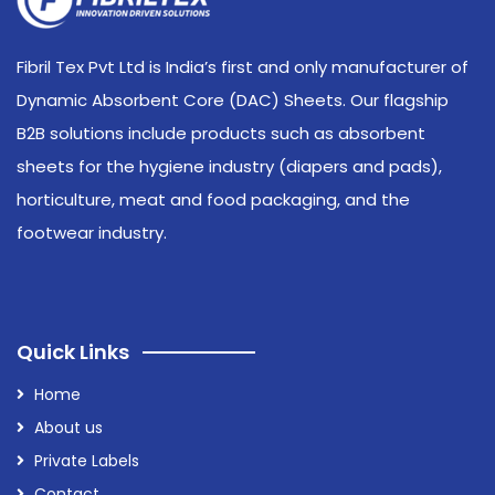
Fibril Tex Pvt Ltd is India’s first and only manufacturer of
Dynamic Absorbent Core (DAC) Sheets. Our flagship
B2B solutions include products such as absorbent
sheets for the hygiene industry (diapers and pads),
horticulture, meat and food packaging, and the
footwear industry.
Quick Links
Home
About us
Private Labels
Contact