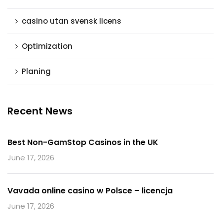
casino utan svensk licens
Optimization
Planing
Recent News
Best Non-GamStop Casinos in the UK
June 17, 2026
Vavada online casino w Polsce – licencja
June 17, 2026