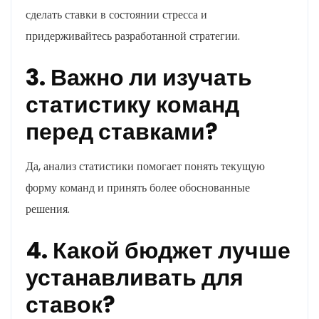
сделать ставки в состоянии стресса и
придерживайтесь разработанной стратегии.
3. Важно ли изучать
статистику команд
перед ставками?
Да, анализ статистики помогает понять текущую
форму команд и принять более обоснованные
решения.
4. Какой бюджет лучше
устанавливать для
ставок?