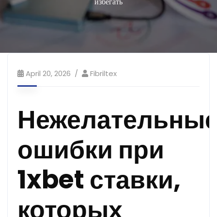
избегать
April 20, 2026
Fibriltex
Нежелательны
ошибки при
1xbet ставки,
которых