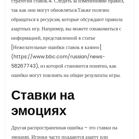
стратегии ставок.4. Следить за изменениями правил,
так как они могут обновляться.Также полезно
обращаться к ресурсам, которые обсуждают правила
азартных игр. Например, вы можете ознакомиться с
информацией, представленной в статье
[Нежелательные ошибки ставок в казино]
(https://www.bbc.com/russian/news-
58267743), из которой становится понятно, как
ошибки могут повлиять на общие результаты игры.
Ставки на
эмоциях
Другая распространенная ошибка – это ставки на
эмоциях. Игроки часто поддаются азарту или