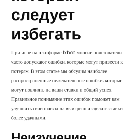
следует
избегать
При игре на платформе 1xbet многие пользователи
часто допускают ошибки, которые могут привести к
потерям. В этом статье мы обсудим наиболее
распространенные нежелательные ошибки, которые
могут повлиять на ваши ставки и общий успех.
Правильное понимание этих ошибок поможет вам
улучшить свои шансы на выигрыш и сделать ставки
более удачными.
Неизучение