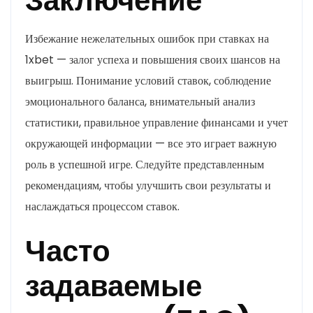
Заключение
Избежание нежелательных ошибок при ставках на
1xbet — залог успеха и повышения своих шансов на
выигрыш. Понимание условий ставок, соблюдение
эмоционального баланса, внимательный анализ
статистики, правильное управление финансами и учет
окружающей информации — все это играет важную
роль в успешной игре. Следуйте представленным
рекомендациям, чтобы улучшить свои результаты и
наслаждаться процессом ставок.
Часто
задаваемые