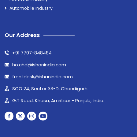
Automobile Industry
Our Address
+91 7707-848484
ho.chd@ishanindia.com
frontdesk@ishanindia.com
SCO 24, Sector 33-D, Chandigarh
G.T Road, Khasa, Amritsar - Punjab, India.