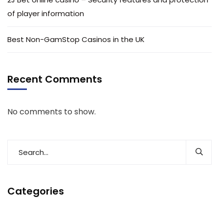
of player information
Best Non-GamStop Casinos in the UK
Recent Comments
No comments to show.
Categories