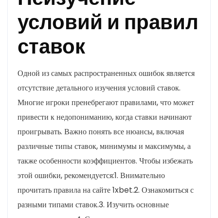
условий и правил
ставок
Одной из самых распространенных ошибок является
отсутствие детального изучения условий ставок.
Многие игроки пренебрегают правилами, что может
привести к недопониманию, когда ставки начинают
проигрывать. Важно понять все нюансы, включая
различные типы ставок, минимумы и максимумы, а
также особенности коэффициентов. Чтобы избежать
этой ошибки, рекомендуется:1. Внимательно
прочитать правила на сайте 1xbet.2. Ознакомиться с
разными типами ставок.3. Изучить основные