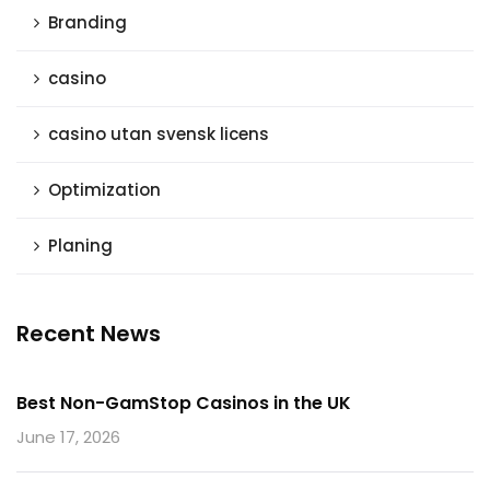
Branding
casino
casino utan svensk licens
Optimization
Planing
Recent News
Best Non-GamStop Casinos in the UK
June 17, 2026