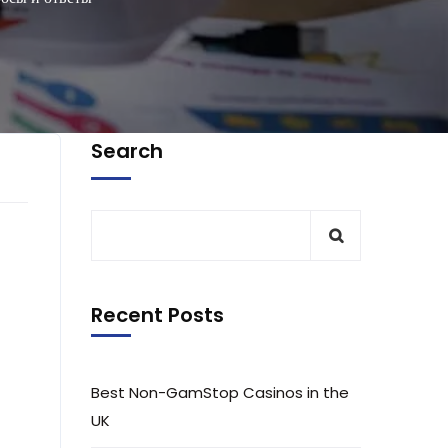
Search
Recent Posts
Best Non-GamStop Casinos in the
UK