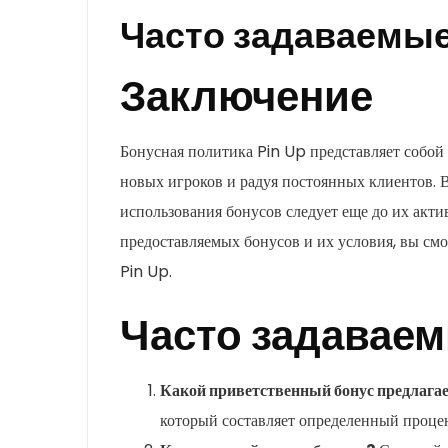
Часто задаваемы
Заключение
Бонусная политика Pin Up представляет собой
новых игроков и радуя постоянных клиентов. 
использования бонусов следует еще до их акти
предоставляемых бонусов и их условия, вы см
Pin Up.
Часто задавае
Какой приветственный бонус предлага
который составляет определенный процен