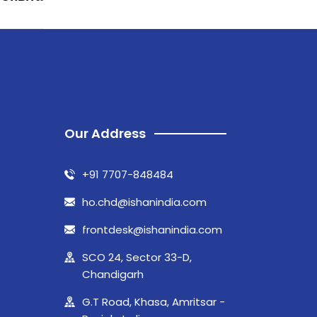
Our Address
+91 7707-848484
ho.chd@ishanindia.com
frontdesk@ishanindia.com
SCO 24, Sector 33-D,
Chandigarh
G.T Road, Khasa, Amritsar -