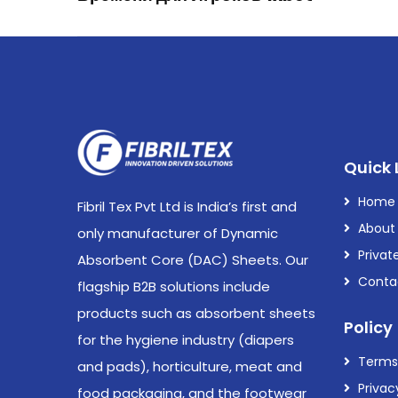
Quick 
Home
Fibril Tex Pvt Ltd is India’s first and
About
only manufacturer of Dynamic
Privat
Absorbent Core (DAC) Sheets. Our
Conta
flagship B2B solutions include
products such as absorbent sheets
Policy
for the hygiene industry (diapers
Terms
and pads), horticulture, meat and
Privac
food packaging, and the footwear