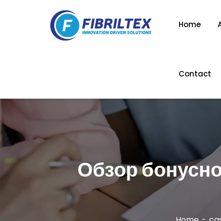
Home
Contact
Обзор бонусно
Home
ca