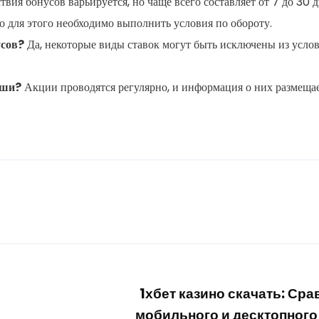
вия бонусов варьируется, но чаще всего составляет от 7 до 30 д
о для этого необходимо выполнить условия по обороту.
усов?
Да, некоторые виды ставок могут быть исключены из усло
ыши?
Акции проводятся регулярно, и информация о них размеща
1хбет казино скачать: Ср
мобильного и десктопного