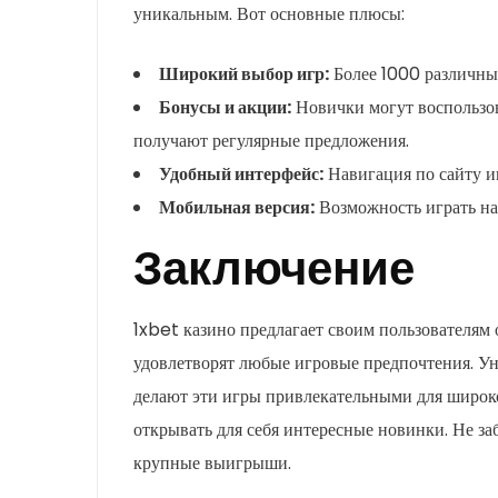
уникальным. Вот основные плюсы:
Широкий выбор игр:
Более 1000 различных
Бонусы и акции:
Новички могут воспользов
получают регулярные предложения.
Удобный интерфейс:
Навигация по сайту и
Мобильная версия:
Возможность играть на
Заключение
1xbet казино предлагает своим пользователям 
удовлетворят любые игровые предпочтения. Ун
делают эти игры привлекательными для широк
открывать для себя интересные новинки. Не за
крупные выигрыши.