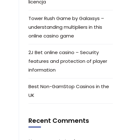
licencja
Tower Rush Game by Galaxsys –
understanding multipliers in this
online casino game
2J Bet online casino – Security
features and protection of player
information
Best Non-GamStop Casinos in the
UK
Recent Comments