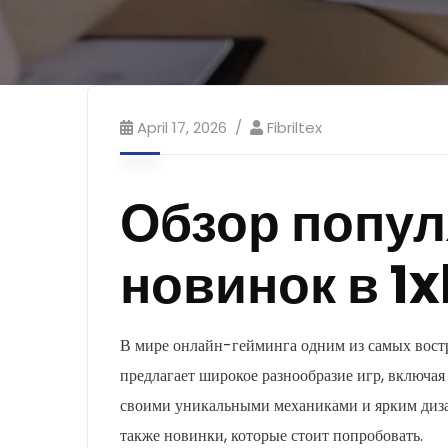
April 17, 2026
Fibriltex
Обзор попул
новинок в 1x
В мире онлайн-гейминга одним из самых вост
предлагает широкое разнообразие игр, включая
своими уникальными механиками и ярким диза
также новинки, которые стоит попробовать.