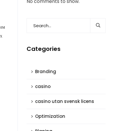
No comments to show.
жим
их
Categories
Branding
casino
casino utan svensk licens
Optimization