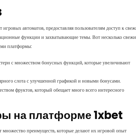
в
т игровых автоматов, предоставляя пользователям доступ к све
вационные функции и захватывающие темы. Вот несколько свеж
ями платформы:
стерн с множеством бонусных функций, которые увеличивают
рного слота с улучшенной графикой и новыми бонусами.
ством фруктов, который обещает много всего интересного
ы на платформе 1xbet
ют множество преимуществ, которые делают их игровой опыт