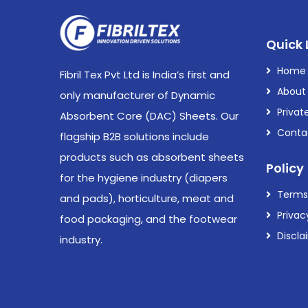
Quick 
Home
Fibril Tex Pvt Ltd is India’s first and
About
only manufacturer of Dynamic
Privat
Absorbent Core (DAC) Sheets. Our
Conta
flagship B2B solutions include
products such as absorbent sheets
Policy
for the hygiene industry (diapers
Terms
and pads), horticulture, meat and
Privac
food packaging, and the footwear
Discla
industry.