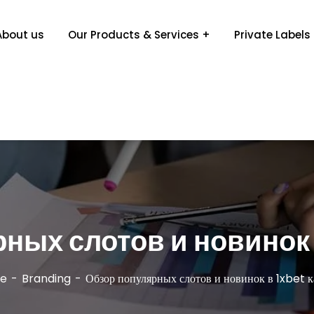
About us
Our Products & Services
Private Labels
ных слотов и новинок 
e
Branding
Обзор популярных слотов и новинок в 1xbet к