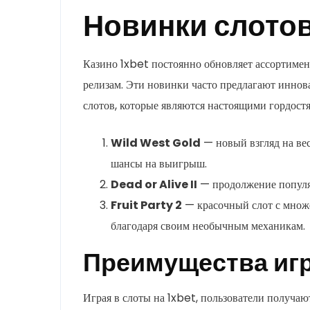
Новинки слото
Казино 1xbet постоянно обновляет ассортимен
релизам. Эти новинки часто предлагают инно
слотов, которые являются настоящими гордост
Wild West Gold
— новый взгляд на ве
шансы на выигрыш.
Dead or Alive II
— продолжение популя
Fruit Party 2
— красочный слот с множе
благодаря своим необычным механикам.
Преимущества игр
Играя в слоты на 1xbet, пользователи получа