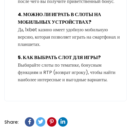
после чего вы получите приветственный бонус.
4. МОЖНО ЛИ ИГРАТЬ В СЛОТЫ НА
МОБИЛЬНЫХ УСТРОЙСТВАХ?
Да, 1xbet казино имеет удобную мобильную
версию, которая позволяет играть на смартфонах и
планшетах.
5. КАК ВЫБРАТЬ СЛОТ ДЛЯ ИГРЫ?
Выбирайте слоты по тематике, бонусным
функциям и RTP (возврат игроку), чтобы найти
наиболее интересные и выгодные варианты.
Share: