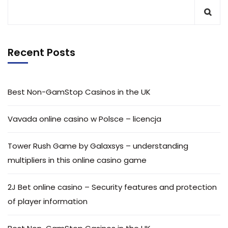
Recent Posts
Best Non-GamStop Casinos in the UK
Vavada online casino w Polsce – licencja
Tower Rush Game by Galaxsys – understanding
multipliers in this online casino game
2J Bet online casino – Security features and protection
of player information