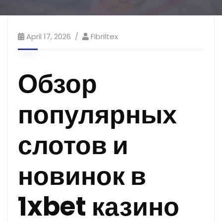
April 17, 2026
Fibriltex
Обзор
популярных
слотов и
новинок в
1xbet казино