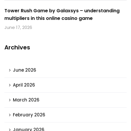
Tower Rush Game by Galaxsys – understanding
multipliers in this online casino game
June 17, 2026
Archives
June 2026
April 2026
March 2026
February 2026
January 2026