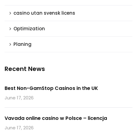
casino utan svensk licens
Optimization
Planing
Recent News
Best Non-GamStop Casinos in the UK
June 17, 2026
Vavada online casino w Polsce – licencja
June 17, 2026