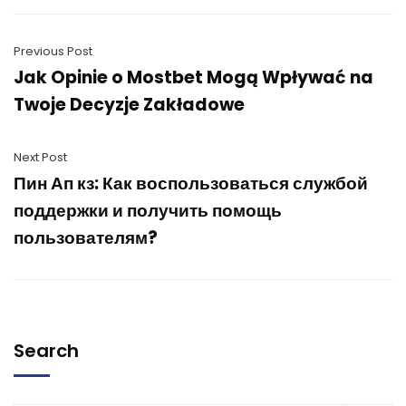
Previous Post
Jak Opinie o Mostbet Mogą Wpływać na
Twoje Decyzje Zakładowe
Next Post
Пин Ап кз: Как воспользоваться службой
поддержки и получить помощь
пользователям?
Search