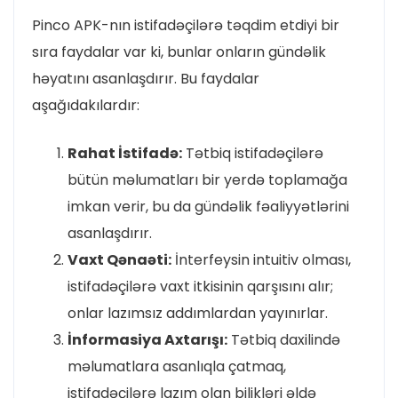
Pinco APK-nın istifadəçilərə təqdim etdiyi bir
sıra faydalar var ki, bunlar onların gündəlik
həyatını asanlaşdırır. Bu faydalar
aşağıdakılardır:
Rahat İstifadə:
Tətbiq istifadəçilərə
bütün məlumatları bir yerdə toplamağa
imkan verir, bu da gündəlik fəaliyyətlərini
asanlaşdırır.
Vaxt Qənaəti:
İnterfeysin intuitiv olması,
istifadəçilərə vaxt itkisinin qarşısını alır;
onlar lazımsız addımlardan yayınırlar.
İnformasiya Axtarışı:
Tətbiq daxilində
məlumatlara asanlıqla çatmaq,
istifadəçilərə lazım olan bilikləri əldə