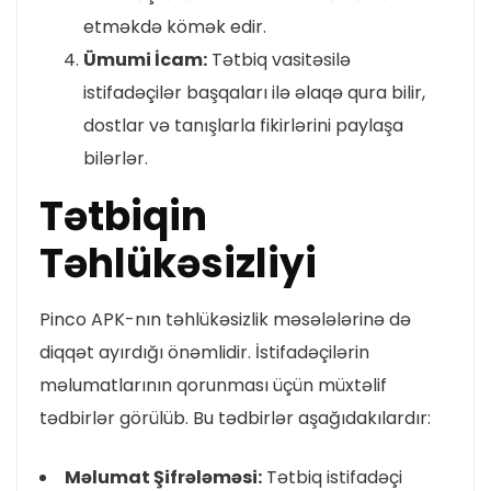
etməkdə kömək edir.
Ümumi İcam:
Tətbiq vasitəsilə
istifadəçilər başqaları ilə əlaqə qura bilir,
dostlar və tanışlarla fikirlərini paylaşa
bilərlər.
Tətbiqin
Təhlükəsizliyi
Pinco APK-nın təhlükəsizlik məsələlərinə də
diqqət ayırdığı önəmlidir. İstifadəçilərin
məlumatlarının qorunması üçün müxtəlif
tədbirlər görülüb. Bu tədbirlər aşağıdakılardır:
Məlumat Şifrələməsi:
Tətbiq istifadəçi