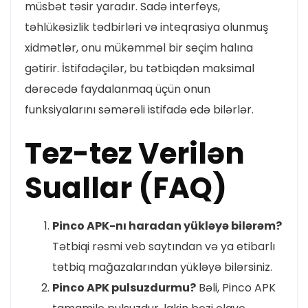
müsbət təsir yaradır. Sadə interfeys,
təhlükəsizlik tədbirləri və inteqrasiya olunmuş
xidmətlər, onu mükəmməl bir seçim halına
gətirir. İstifadəçilər, bu tətbiqdən maksimal
dərəcədə faydalanmaq üçün onun
funksiyalarını səmərəli istifadə edə bilərlər.
Tez-tez Verilən
Suallar (FAQ)
Pinco APK-nı haradan yükləyə bilərəm?
Tətbiqi rəsmi veb saytından və ya etibarlı
tətbiq mağazalarından yükləyə bilərsiniz.
Pinco APK pulsuzdurmu?
Bəli, Pinco APK