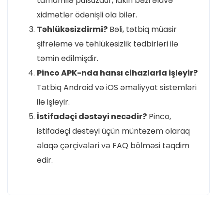
tamamilə pulsuzdur, lakin bəzi əlavə
xidmətlər ödənişli ola bilər.
Təhlükəsizdirmi?
Bəli, tətbiq müasir
şifrələmə və təhlükəsizlik tədbirləri ilə
təmin edilmişdir.
Pinco APK-nda hansı cihazlarla işləyir?
Tətbiq Android və iOS əməliyyat sistemləri
ilə işləyir.
İstifadəçi dəstəyi necədir?
Pinco,
istifadəçi dəstəyi üçün müntəzəm olaraq
əlaqə çərçivələri və FAQ bölməsi təqdim
edir.