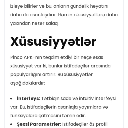
izləyə bilirlər və bu, onların gündəlik həyatını
daha da asanlaşdırır. Həmin xüsusiyyətlərə daha
yaxından nəzər salaq.
Xüsusiyyətlər
Pinco APK-nın təqdim etdiyi bir neçə əsas
xüsusiyyət var ki, bunlar istifadəçilər arasında
populyarlığını artırır. Bu xüsusiyyətlər
aşağıdakılardır:
İnterfeys:
Tətbiqin sadə və intuitiv interfeysi
var. Bu, istifadəçilərin asanlıqla yayımlara və
funksiyalara çatmasını təmin edir.
Şəxsi Parametrlər:
İstifadəçilər öz profil