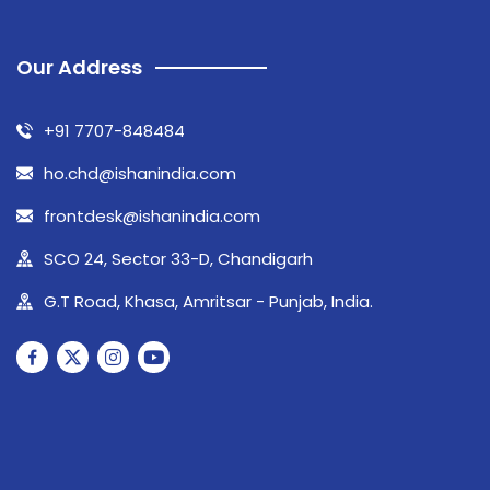
Our Address
+91 7707-848484
ho.chd@ishanindia.com
frontdesk@ishanindia.com
SCO 24, Sector 33-D, Chandigarh
G.T Road, Khasa, Amritsar - Punjab, India.