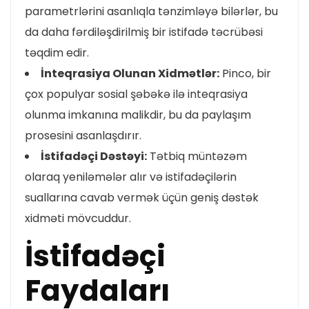
parametrlərini asanlıqla tənzimləyə bilərlər, bu
da daha fərdiləşdirilmiş bir istifadə təcrübəsi
təqdim edir.
İnteqrasiya Olunan Xidmətlər:
Pinco, bir
çox populyar sosial şəbəkə ilə inteqrasiya
olunma imkanına malikdir, bu da paylaşım
prosesini asanlaşdırır.
İstifadəçi Dəstəyi:
Tətbiq müntəzəm
olaraq yeniləmələr alır və istifadəçilərin
suallarına cavab vermək üçün geniş dəstək
xidməti mövcuddur.
İstifadəçi
Faydaları