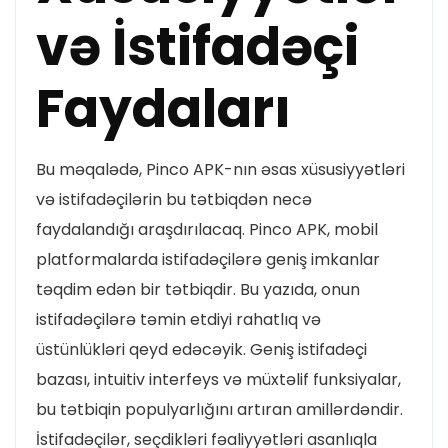
və İstifadəçi
Faydaları
Bu məqalədə, Pinco APK-nın əsas xüsusiyyətləri
və istifadəçilərin bu tətbiqdən necə
faydalandığı araşdırılacaq. Pinco APK, mobil
platformalarda istifadəçilərə geniş imkanlar
təqdim edən bir tətbiqdir. Bu yazıda, onun
istifadəçilərə təmin etdiyi rahatlıq və
üstünlükləri qeyd edəcəyik. Geniş istifadəçi
bazası, intuitiv interfeys və müxtəlif funksiyalar,
bu tətbiqin populyarlığını artıran amillərdəndir.
İstifadəçilər, seçdikləri fəaliyyətləri asanlıqla