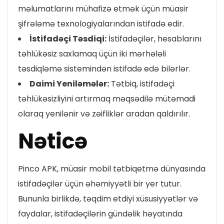
məlumatlarını mühafizə etmək üçün müasir
şifrələmə texnologiyalarından istifadə edir.
İstifadəçi Təsdiqi:
İstifadəçilər, hesablarını
təhlükəsiz saxlamaq üçün iki mərhələli
təsdiqləmə sistemindən istifadə edə bilərlər.
Daimi Yeniləmələr:
Tətbiq, istifadəçi
təhlükəsizliyini artırmaq məqsədilə mütəmadi
olaraq yenilənir və zəifliklər aradan qaldırılır.
Nəticə
Pinco APK, müasir mobil tətbiqetmə dünyasında
istifadəçilər üçün əhəmiyyətli bir yer tutur.
Bununla birlikdə, təqdim etdiyi xüsusiyyətlər və
faydalar, istifadəçilərin gündəlik həyatında