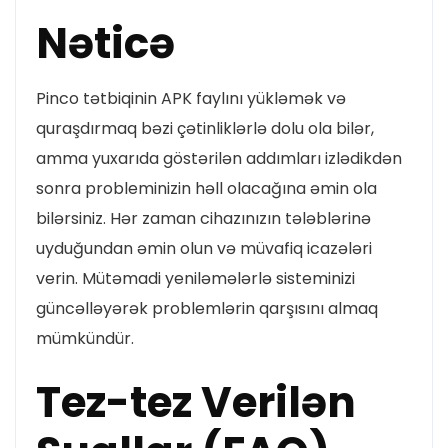
Nəticə
Pinco tətbiqinin APK faylını yükləmək və
quraşdırmaq bəzi çətinliklərlə dolu ola bilər,
amma yuxarıda göstərilən addımları izlədikdən
sonra probleminizin həll olacağına əmin ola
bilərsiniz. Hər zaman cihazınızın tələblərinə
uyduğundan əmin olun və müvafiq icazələri
verin. Mütəmadi yeniləmələrlə sisteminizi
güncəlləyərək problemlərin qarşısını almaq
mümkündür.
Tez-tez Verilən