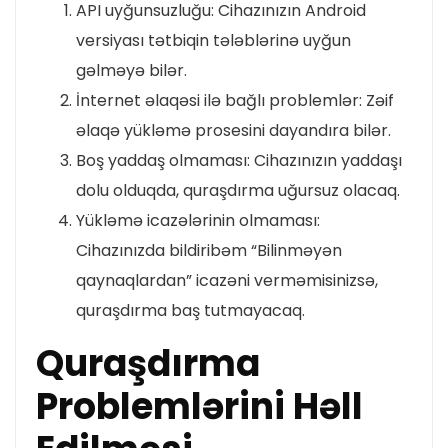
API uyğunsuzluğu: Cihazınızın Android
versiyası tətbiqin tələblərinə uyğun
gəlməyə bilər.
İnternet əlaqəsi ilə bağlı problemlər: Zəif
əlaqə yükləmə prosesini dayandıra bilər.
Boş yaddaş olmaması: Cihazınızın yaddaşı
dolu olduqda, quraşdırma uğursuz olacaq.
Yükləmə icazələrinin olmaması:
Cihazınızda bildiribəm “Bilinməyən
qaynaqlardan” icazəni verməmisinizsə,
quraşdırma baş tutmayacaq.
Quraşdırma
Problemlərini Həll