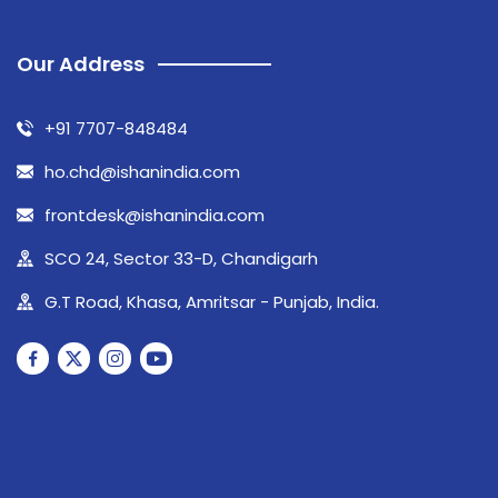
Our Address
+91 7707-848484
ho.chd@ishanindia.com
frontdesk@ishanindia.com
SCO 24, Sector 33-D, Chandigarh
G.T Road, Khasa, Amritsar - Punjab, India.