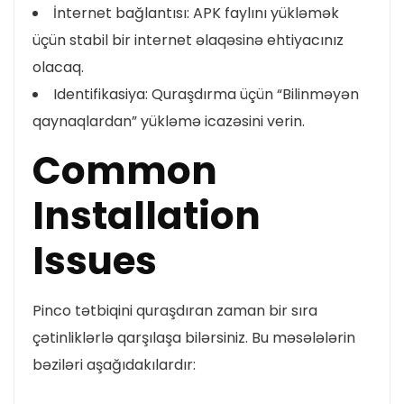
İnternet bağlantısı: APK faylını yükləmək
üçün stabil bir internet əlaqəsinə ehtiyacınız
olacaq.
Identifikasiya: Quraşdırma üçün “Bilinməyən
qaynaqlardan” yükləmə icazəsini verin.
Common
Installation
Issues
Pinco tətbiqini quraşdıran zaman bir sıra
çətinliklərlə qarşılaşa bilərsiniz. Bu məsələlərin
bəziləri aşağıdakılardır: