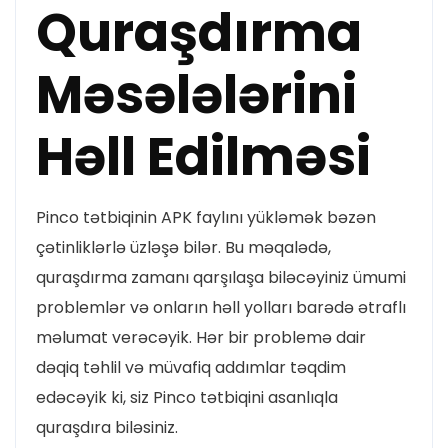
Quraşdırma
Məsələlərini
Həll Edilməsi
Pinco tətbiqinin APK faylını yükləmək bəzən
çətinliklərlə üzləşə bilər. Bu məqalədə,
quraşdırma zamanı qarşılaşa biləcəyiniz ümumi
problemlər və onların həll yolları barədə ətraflı
məlumat verəcəyik. Hər bir problemə dair
dəqiq təhlil və müvafiq addımlar təqdim
edəcəyik ki, siz Pinco tətbiqini asanlıqla
quraşdıra biləsiniz.