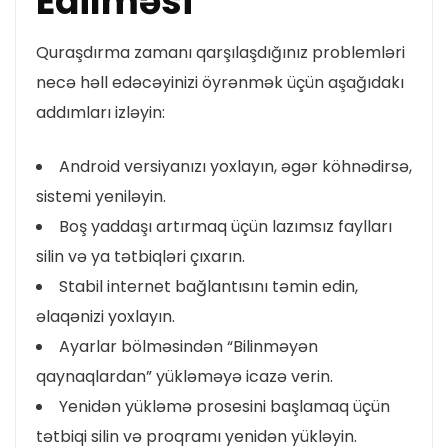
Edilməsi
Quraşdırma zamanı qarşılaşdığınız problemləri
necə həll edəcəyinizi öyrənmək üçün aşağıdakı
addımları izləyin:
Android versiyanızı yoxlayın, əgər köhnədirsə,
sistemi yeniləyin.
Boş yaddaşı artırmaq üçün lazımsız faylları
silin və ya tətbiqləri çıxarın.
Stabil internet bağlantısını təmin edin,
əlaqənizi yoxlayın.
Ayarlar bölməsindən “Bilinməyən
qaynaqlardan” yükləməyə icazə verin.
Yenidən yükləmə prosesini başlamaq üçün
tətbiqi silin və proqramı yenidən yükləyin.