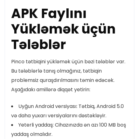
APK Faylını
Yükləmək üçün
Tələblər
Pinco tətbiqini yükləmək üçün bəzi tələblər var.
Bu tələblərlə tanış olmağınız, tətbiqin
problemsiz quraşdırılmasını təmin edəcək.
Aşağıdakı amillərə diqqət yetirin:
Uyğun Android versiyası: Tətbiq, Android 5.0
və daha yuxarı versiyalarını dəstəkləyir.
Yeterli yaddaş: Cihazınızda ən azı 100 MB boş
yaddaş olmalıdır.