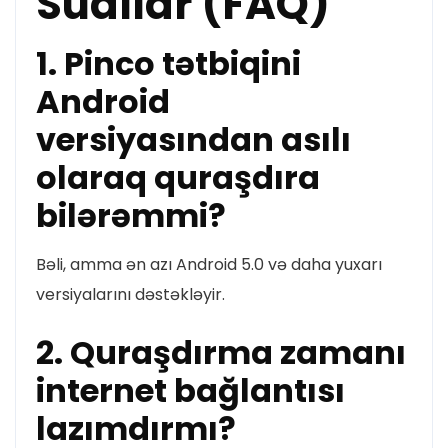
Suallar (FAQ)
1. Pinco tətbiqini
Android
versiyasından asılı
olaraq quraşdıra
bilərəmmi?
Bəli, amma ən azı Android 5.0 və daha yuxarı
versiyalarını dəstəkləyir.
2. Quraşdırma zamanı
internet bağlantısı
lazımdırmı?