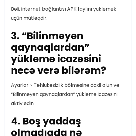
Bəli, internet bağlantısı APK faylını yükləmək
üçün mütləqdir.
3. “Bilinməyən
qaynaqlardan”
yükləmə icazəsini
necə verə bilərəm?
Ayarlar > Təhlükəsizlik bölməsinə daxil olun və
“Bilinməyən qaynaqlardan” yükləmə icazəsini
aktiv edin.
4. Boş yaddaş
olmadıqda nə