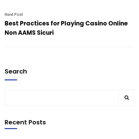
Next Post
Best Practices for Playing Casino Online
Non AAMS Sicuri
Search
Recent Posts