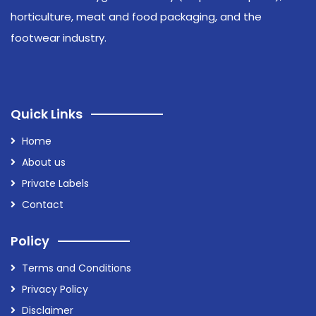
horticulture, meat and food packaging, and the
footwear industry.
Quick Links
Home
About us
Private Labels
Contact
Policy
Terms and Conditions
Privacy Policy
Disclaimer