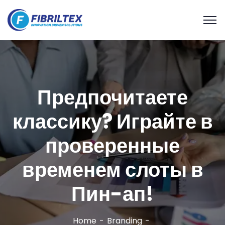
Предпочитаете
классику? Играйте в
проверенные
временем слоты в
Пин-ап!
Home
Branding