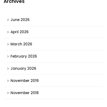
Archives
June 2026
April 2026
March 2026
February 2026
January 2026
November 2019
November 2018