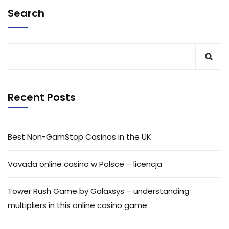
Search
Recent Posts
Best Non-GamStop Casinos in the UK
Vavada online casino w Polsce – licencja
Tower Rush Game by Galaxsys – understanding
multipliers in this online casino game