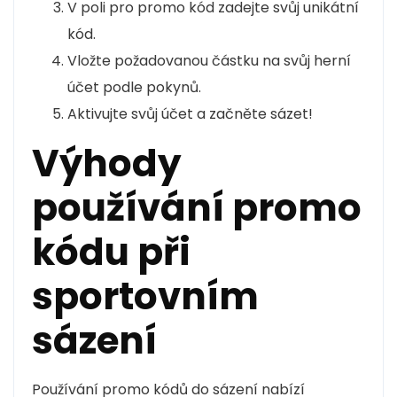
V poli pro promo kód zadejte svůj unikátní
kód.
Vložte požadovanou částku na svůj herní
účet podle pokynů.
Aktivujte svůj účet a začněte sázet!
Výhody
používání promo
kódu při
sportovním
sázení
Používání promo kódů do sázení nabízí