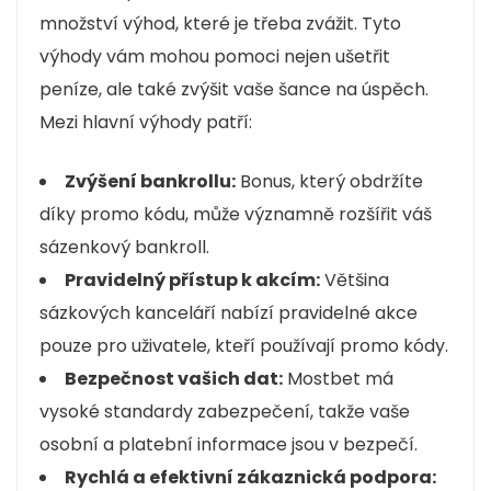
množství výhod, které je třeba zvážit. Tyto
výhody vám mohou pomoci nejen ušetřit
peníze, ale také zvýšit vaše šance na úspěch.
Mezi hlavní výhody patří:
Zvýšení bankrollu:
Bonus, který obdržíte
díky promo kódu, může významně rozšířit váš
sázenkový bankroll.
Pravidelný přístup k akcím:
Většina
sázkových kanceláří nabízí pravidelné akce
pouze pro uživatele, kteří používají promo kódy.
Bezpečnost vašich dat:
Mostbet má
vysoké standardy zabezpečení, takže vaše
osobní a platební informace jsou v bezpečí.
Rychlá a efektivní zákaznická podpora: