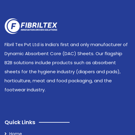
Fibril Tex Pvt Ltd is India’s first and only manufacturer of
Dynamic Absorbent Core (DAC) Sheets. Our flagship
B2B solutions include products such as absorbent
sheets for the hygiene industry (diapers and pads),
horticulture, meat and food packaging, and the
footwear industry.
Quick Links
Home