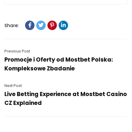
Share:
Previous Post
Promocje i Oferty od Mostbet Polska:
Kompleksowe Zbadanie
Next Post
Live Betting Experience at Mostbet Casino
CZ Explained