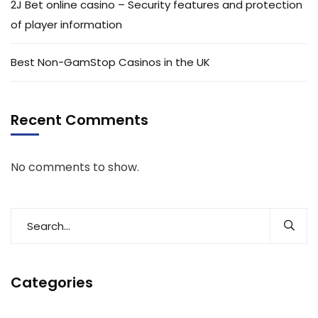
2J Bet online casino – Security features and protection
of player information
Best Non-GamStop Casinos in the UK
Recent Comments
No comments to show.
Categories