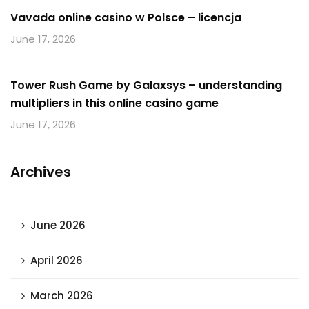
Vavada online casino w Polsce – licencja
June 17, 2026
Tower Rush Game by Galaxsys – understanding
multipliers in this online casino game
June 17, 2026
Archives
June 2026
April 2026
March 2026