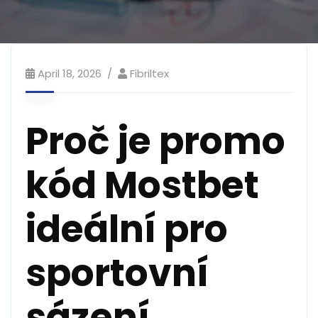
April 18, 2026
Fibriltex
Proč je promo
kód Mostbet
ideální pro
sportovní
sázení