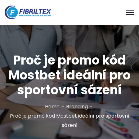
Proč je promo kód
Mostbet ideální pro
sportovní sázení
Home
Branding
Proč je promo kód Mostbet ideální pro sportovní
sázení