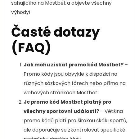
sahajícího na Mostbet a objevte všechny
výhody!
Časté dotazy
(FAQ)
Jak mohu získat promo kód Mostbet?
–
Promo kódy jsou obvykle k dispozici na
různých sázkových fórech nebo přímo na
webových stránkách Mostbet.
Je promo kód Mostbet platný pro
všechny sportovní události?
– Většina
promo kódů platí pro širokou škálu sportů,
ale doporučuje se zkontrolovat specifické