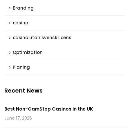
Branding
casino
casino utan svensk licens
Optimization
Planing
Recent News
Best Non-GamStop Casinos in the UK
June 17, 2026