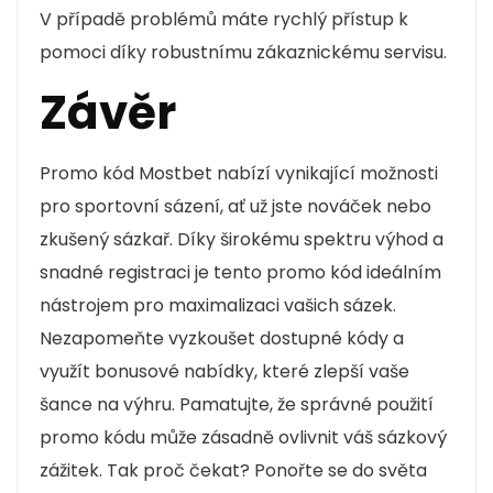
V případě problémů máte rychlý přístup k
pomoci díky robustnímu zákaznickému servisu.
Závěr
Promo kód Mostbet nabízí vynikající možnosti
pro sportovní sázení, ať už jste nováček nebo
zkušený sázkař. Díky širokému spektru výhod a
snadné registraci je tento promo kód ideálním
nástrojem pro maximalizaci vašich sázek.
Nezapomeňte vyzkoušet dostupné kódy a
využít bonusové nabídky, které zlepší vaše
šance na výhru. Pamatujte, že správné použití
promo kódu může zásadně ovlivnit váš sázkový
zážitek. Tak proč čekat? Ponořte se do světa