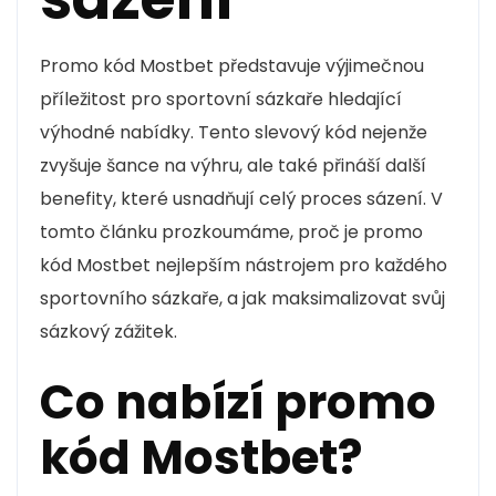
Promo kód Mostbet představuje výjimečnou
příležitost pro sportovní sázkaře hledající
výhodné nabídky. Tento slevový kód nejenže
zvyšuje šance na výhru, ale také přináší další
benefity, které usnadňují celý proces sázení. V
tomto článku prozkoumáme, proč je promo
kód Mostbet nejlepším nástrojem pro každého
sportovního sázkaře, a jak maksimalizovat svůj
sázkový zážitek.
Co nabízí promo
kód Mostbet?