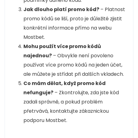
podmínky daného kódu.
Jak dlouho platí promo kód?
– Platnost
promo kódů se liší, proto je důležité zjistit
konkrétní informace přímo na webu
Mostbet.
Mohu použít více promo kódů
najednou?
– Obvykle není povoleno
používat více promo kódů na jeden účet,
ale můžete je střídat při dalších vkladech.
Co mám dělat, když promo kód
nefunguje?
– Zkontrolujte, zda jste kód
zadali správně, a pokud problém
přetrvává, kontaktujte zákaznickou
podporu Mostbet.