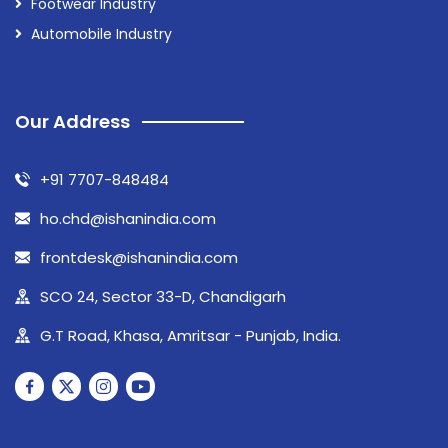
Footwear Industry
Automobile Industry
Our Address
+91 7707-848484
ho.chd@ishanindia.com
frontdesk@ishanindia.com
SCO 24, Sector 33-D, Chandigarh
G.T Road, Khasa, Amritsar - Punjab, India.