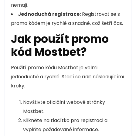
nemají.
Jednoduchá registrace:
Registrovat se s
promo kódem je rychlé a snadné, což šetří čas.
Jak použít promo
kód Mostbet?
Použití promo kódu Mostbet je velmi
jednoduché a rychlé. Stačí se řídit následujícími
kroky:
Navštivte oficiální webové stránky
Mostbet.
Klikněte na tlačítko pro registraci a
vyplňte požadované informace.