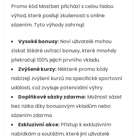
Promo kód Mostbet přichází s celou řadou
výhod, které posilují zkušenosti s online
sázením. Tyto výhody zahrnují:
Vysoké bonusy:
Noví uživatelé mohou
získat štědré uvítací bonusy, které mnohdy
překračují 100% jejich prvního vkladu.
Zvýšené kurzy:
Některé promo kódy
nabízejí zvýšení kurzů na specifické sportovní
události, což zvyšuje potenciální výhry.
Doplňkové sázky zdarma:
Možnost sázet
bez rizika díky bonusovým vkladům nebo
sázením zdarma.
Exkluzivní akce:
Přístup k exkluzivním
nabídkám a soutěžím, které jiní uživatelé