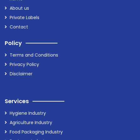
About us
Private Labels
Contact
Policy
Terms and Conditions
Privacy Policy
Disclaimer
Services
Hygiene Industry
Agriculture Industry
Food Packaging Industry