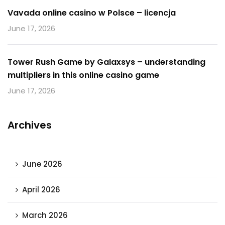
Vavada online casino w Polsce – licencja
June 17, 2026
Tower Rush Game by Galaxsys – understanding
multipliers in this online casino game
June 17, 2026
Archives
June 2026
April 2026
March 2026