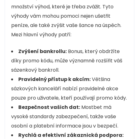
množství výhod, které je třeba zvážit. Tyto
výhody vám mohou pomoci nejen ušetřit
peníze, ale také zvýšit vaše šance na úspěch.
Mezi hlavní výhody patří:
Zvýšení bankrollu:
Bonus, který obdržíte
díky promo kódu, může významně rozšířit váš
sázenkový bankroll.
Pravidelný přístup k akcím:
Většina
sázkových kanceláří nabízí pravidelné akce
pouze pro uživatele, kteří používají promo kódy.
Bezpečnost vašich dat:
Mostbet má
vysoké standardy zabezpečení, takže vaše
osobní a platební informace jsou v bezpečí.
Rychlá a efektivní zákaznická podpora: