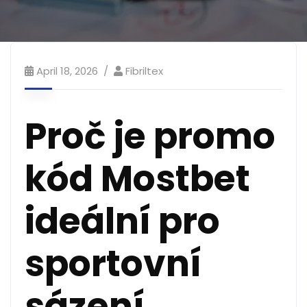
April 18, 2026
Fibriltex
Proč je promo
kód Mostbet
ideální pro
sportovní
sázení