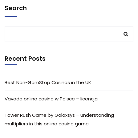
Search
Recent Posts
Best Non-GamStop Casinos in the UK
Vavada online casino w Polsce – licencja
Tower Rush Game by Galaxsys – understanding
multipliers in this online casino game