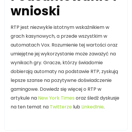
wnioski
RTP jest niezwykle istotnym wskaźnikiem w
grach kasynowych, a przede wszystkim w
automatach Vox. Rozumienie tej wartości oraz
umiejętne jej wykorzystanie może zaważyć na
wynikach gry. Gracze, którzy świadomie
dobierają automaty na podstawie RTP, zyskują
lepsze szanse na pozytywne doświadczenie
gamingowe. Dowiedz się więcej o RTP w
artykule na
New York Times
oraz śledź dyskusje
na ten temat na
Twitterze
lub
LinkedInie
.