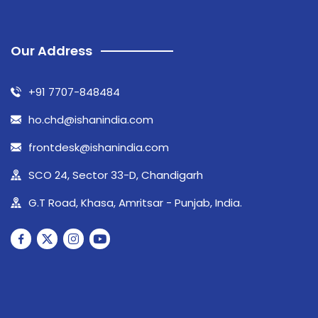
Our Address
+91 7707-848484
ho.chd@ishanindia.com
frontdesk@ishanindia.com
SCO 24, Sector 33-D, Chandigarh
G.T Road, Khasa, Amritsar - Punjab, India.