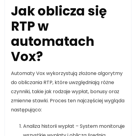
Jak oblicza się
RTP w
automatach
Vox?
Automaty Vox wykorzystują złożone algorytmy
do obliczania RTP, które uwzględniają różne
czynniki, takie jak rodzaje wypłat, bonusy oraz
zmienne stawki. Proces ten najczęściej wygląda
następująco:
Analiza historii wypłat – System monitoruje
wszystkie wypłaty i oblicza średnią.