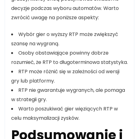
decyzje podczas wyboru automatów. Warto
zwrócić uwagę na poniższe aspekty:
Wybór gier o wyższy RTP może zwiększyć
szansę na wygraną.
Osoby obstawiające powinny dobrze
rozumieć, że RTP to długoterminowa statystyka.
RTP może różnić się w zależności od wersji
gry lub platformy.
RTP nie gwarantuje wygranych, ale pomaga
w strategii gry.
Warto poszukiwać gier więziących RTP w
celu maksymalizacji zysków.
Podsumowanie i