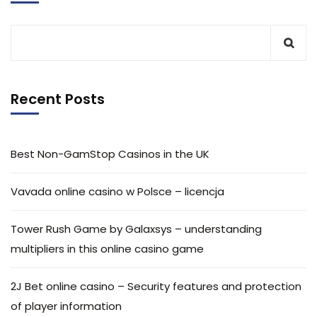
Recent Posts
Best Non-GamStop Casinos in the UK
Vavada online casino w Polsce – licencja
Tower Rush Game by Galaxsys – understanding
multipliers in this online casino game
2J Bet online casino – Security features and protection
of player information