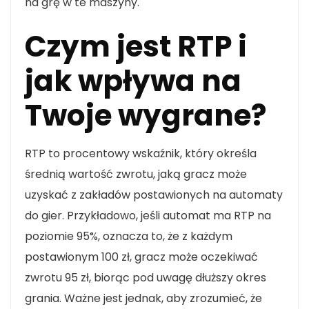
na grę w te maszyny.
Czym jest RTP i
jak wpływa na
Twoje wygrane?
RTP to procentowy wskaźnik, który określa
średnią wartość zwrotu, jaką gracz może
uzyskać z zakładów postawionych na automaty
do gier. Przykładowo, jeśli automat ma RTP na
poziomie 95%, oznacza to, że z każdym
postawionym 100 zł, gracz może oczekiwać
zwrotu 95 zł, biorąc pod uwagę dłuższy okres
grania. Ważne jest jednak, aby zrozumieć, że