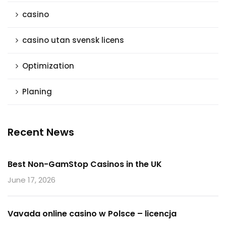
casino
casino utan svensk licens
Optimization
Planing
Recent News
Best Non-GamStop Casinos in the UK
June 17, 2026
Vavada online casino w Polsce – licencja