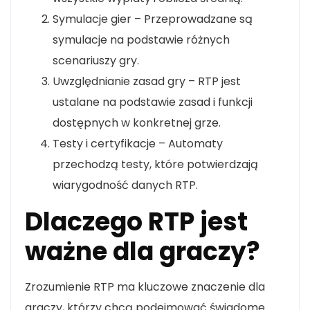
Symulacje gier – Przeprowadzane są
symulacje na podstawie różnych
scenariuszy gry.
Uwzględnianie zasad gry – RTP jest
ustalane na podstawie zasad i funkcji
dostępnych w konkretnej grze.
Testy i certyfikacje – Automaty
przechodzą testy, które potwierdzają
wiarygodność danych RTP.
Dlaczego RTP jest
ważne dla graczy?
Zrozumienie RTP ma kluczowe znaczenie dla
graczy, którzy chcą podejmować świadome