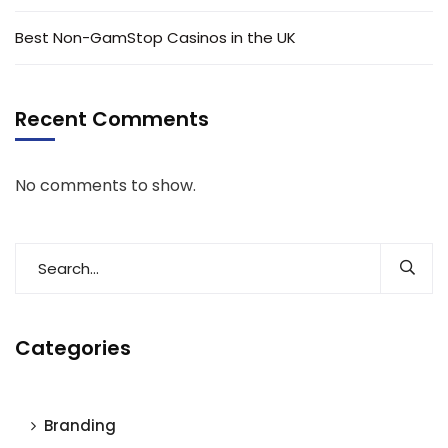
Best Non-GamStop Casinos in the UK
Recent Comments
No comments to show.
Categories
Branding