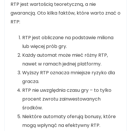
RTP jest wartością teoretyczną, a nie
gwarancją. Oto kilka faktów, które warto znać o
RTP:
RTP jest obliczane na podstawie miliona
lub więcej prób gry.
Każdy automat może mieć różny RTP,
nawet w ramach jednej platformy.
Wyższy RTP oznacza mniejsze ryzyko dla
gracza.
RTP nie uwzględnia czasu gry – to tylko
procent zwrotu zainwestowanych
środków.
Niektóre automaty oferują bonusy, które
mogą wpłynąć na efektywny RTP.