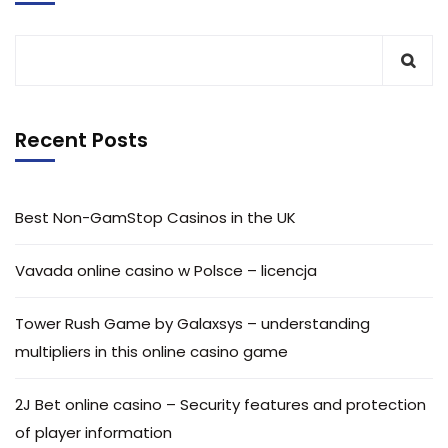
Recent Posts
Best Non-GamStop Casinos in the UK
Vavada online casino w Polsce – licencja
Tower Rush Game by Galaxsys – understanding
multipliers in this online casino game
2J Bet online casino – Security features and protection
of player information