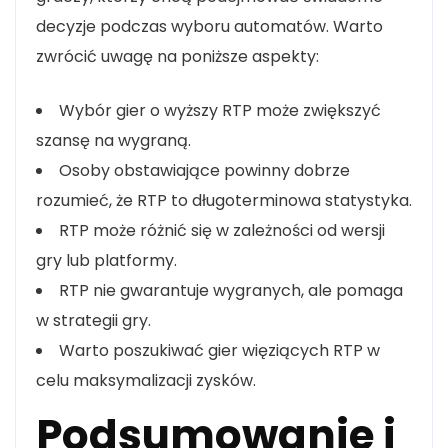
decyzje podczas wyboru automatów. Warto
zwrócić uwagę na poniższe aspekty:
Wybór gier o wyższy RTP może zwiększyć
szansę na wygraną.
Osoby obstawiające powinny dobrze
rozumieć, że RTP to długoterminowa statystyka.
RTP może różnić się w zależności od wersji
gry lub platformy.
RTP nie gwarantuje wygranych, ale pomaga
w strategii gry.
Warto poszukiwać gier więziących RTP w
celu maksymalizacji zysków.
Podsumowanie i