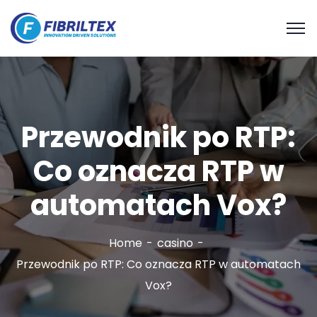
Przewodnik po RTP:
Co oznacza RTP w
automatach Vox?
Home
casino
Przewodnik po RTP: Co oznacza RTP w automatach
Vox?