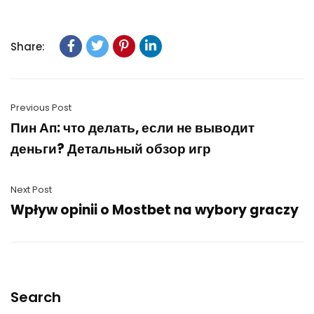
Share:
Previous Post
Пин Ап: что делать, если не выводит
деньги? Детальный обзор игр
Next Post
Wpływ opinii o Mostbet na wybory graczy
Search