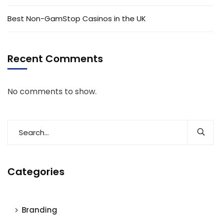
Best Non-GamStop Casinos in the UK
Recent Comments
No comments to show.
Categories
Branding