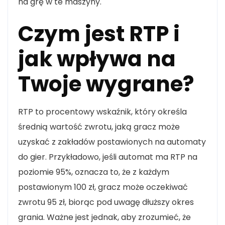
na grę w te maszyny.
Czym jest RTP i
jak wpływa na
Twoje wygrane?
RTP to procentowy wskaźnik, który określa
średnią wartość zwrotu, jaką gracz może
uzyskać z zakładów postawionych na automaty
do gier. Przykładowo, jeśli automat ma RTP na
poziomie 95%, oznacza to, że z każdym
postawionym 100 zł, gracz może oczekiwać
zwrotu 95 zł, biorąc pod uwagę dłuższy okres
grania. Ważne jest jednak, aby zrozumieć, że