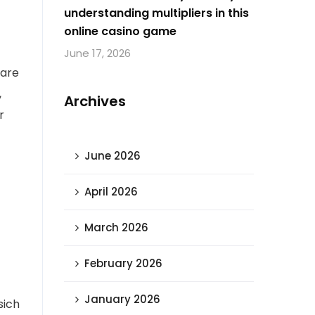
understanding multipliers in this
online casino game
June 17, 2026
lare
,
Archives
r
June 2026
April 2026
March 2026
February 2026
January 2026
sich