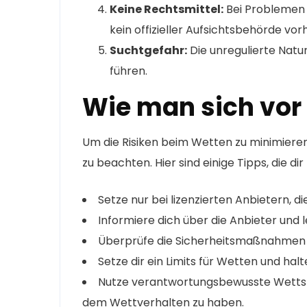
Keine Rechtsmittel:
Bei Problemen h
kein offizieller Aufsichtsbehörde vor
Suchtgefahr:
Die unregulierte Natu
führen.
Wie man sich vor 
Um die Risiken beim Wetten zu minimieren
zu beachten. Hier sind einige Tipps, die di
Setze nur bei lizenzierten Anbietern, di
Informiere dich über die Anbieter und
Überprüfe die Sicherheitsmaßnahmen d
Setze dir ein Limits für Wetten und hal
Nutze verantwortungsbewusste Wettstr
dem Wettverhalten zu haben.