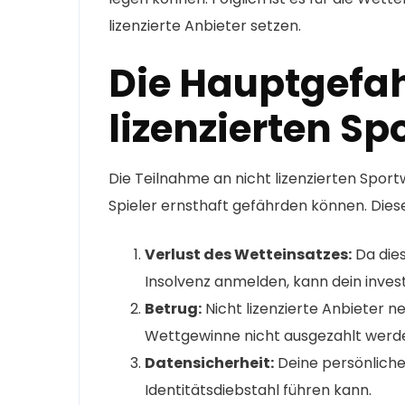
lizenzierte Anbieter setzen.
Die Hauptgefah
lizenzierten Sp
Die Teilnahme an nicht lizenzierten Sport
Spieler ernsthaft gefährden können. Diese
Verlust des Wetteinsatzes:
Da dies
Insolvenz anmelden, kann dein inves
Betrug:
Nicht lizenzierte Anbieter 
Wettgewinne nicht ausgezahlt werd
Datensicherheit:
Deine persönlichen
Identitätsdiebstahl führen kann.