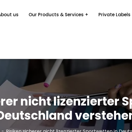
About us
Our Products & Services
Private Labels
rer nicht lizenzierter 
Deutschland verstehe
Risiken sicherer nicht lizenzierter Sportwetten in Deu