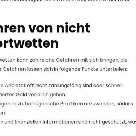
ren von nicht
ortwetten
wetten kann zahlreiche Gefahren mit sich bringen, die
 Gefahren lassen sich in folgende Punkte unterteilen:
e Anbieter oft nicht zahlungsfähig sind oder schnell
tiertes Geld verloren gehen.
neigen dazu, betrügerische Praktiken anzuwenden, sodass
en.
 und finanziellen Informationen sind nicht geschützt, wa