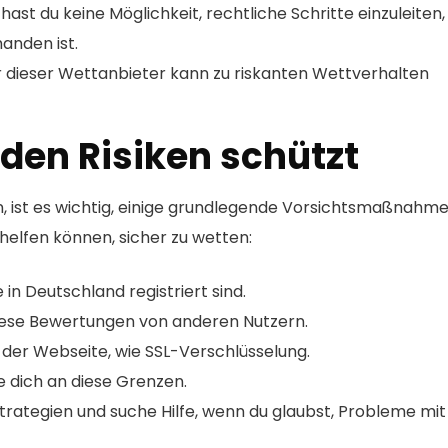
ast du keine Möglichkeit, rechtliche Schritte einzuleiten,
handen ist.
r dieser Wettanbieter kann zu riskanten Wettverhalten
den Risiken schützt
, ist es wichtig, einige grundlegende Vorsichtsmaßnahm
r helfen können, sicher zu wetten:
e in Deutschland registriert sind.
 lese Bewertungen von anderen Nutzern.
er Webseite, wie SSL-Verschlüsselung.
te dich an diese Grenzen.
ategien und suche Hilfe, wenn du glaubst, Probleme mit