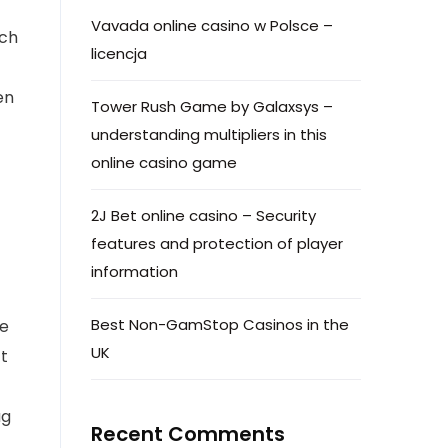
Vavada online casino w Polsce –
och
licencja
en
Tower Rush Game by Galaxsys –
understanding multipliers in this
online casino game
2J Bet online casino – Security
features and protection of player
information
Best Non-GamStop Casinos in the
ne
UK
t
ag
Recent Comments