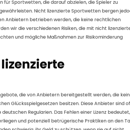
für Sportwetten, die darauf abzielen, die Spieler zu
gewährleisten. Nicht lizenzierte Sportwetten bergen jed
ösen Anbietern betrieben werden, die keine rechtlichen
den wir die verschiedenen Risiken, die mit nicht lizenziert
rachten und mögliche Maßnahmen zur Risikominderung
lizenzierte
gebote, die von Anbietern bereitgestellt werden, die kei
en Glücksspielgesetzen besitzen. Diese Anbieter sind of
 deutschen Regularien. Das Fehlen einer Lizenz bedeutet,
erliegen und potenziell betrügerische Praktiken an den T
enden schwierig, ihr Geld zu schützen, wenn sie auf nicht