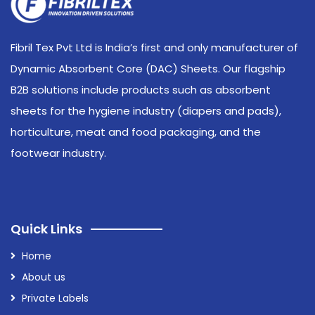
Fibril Tex Pvt Ltd is India’s first and only manufacturer of
Dynamic Absorbent Core (DAC) Sheets. Our flagship
B2B solutions include products such as absorbent
sheets for the hygiene industry (diapers and pads),
horticulture, meat and food packaging, and the
footwear industry.
Quick Links
Home
About us
Private Labels