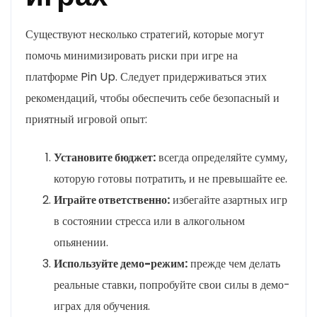
Существуют несколько стратегий, которые могут
помочь минимизировать риски при игре на
платформе Pin Up. Следует придерживаться этих
рекомендаций, чтобы обеспечить себе безопасный и
приятный игровой опыт:
Установите бюджет:
всегда определяйте сумму,
которую готовы потратить, и не превышайте ее.
Играйте ответственно:
избегайте азартных игр
в состоянии стресса или в алкогольном
опьянении.
Используйте демо-режим:
прежде чем делать
реальные ставки, попробуйте свои силы в демо-
играх для обучения.