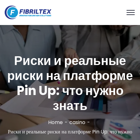
Риски и реальные
риски на платформе
Pin Up: что нужно
знать
Home
casino
Риски и реальные риски на платформе Pin Up: что нужно