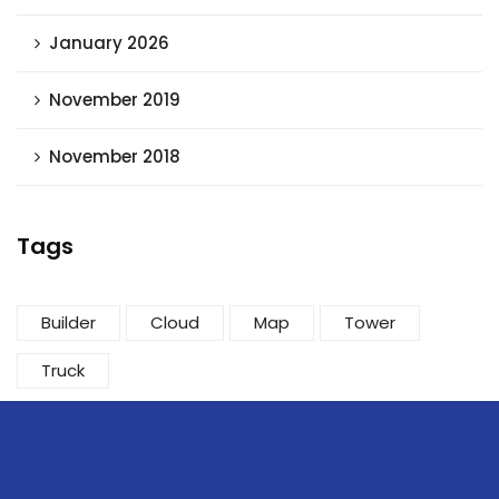
January 2026
November 2019
November 2018
Tags
Builder
Cloud
Map
Tower
Truck