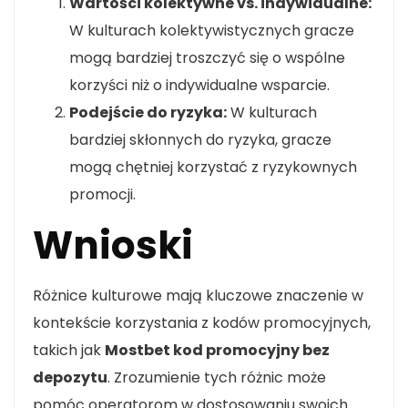
Wartości kolektywne vs. indywidualne:
W kulturach kolektywistycznych gracze
mogą bardziej troszczyć się o wspólne
korzyści niż o indywidualne wsparcie.
Podejście do ryzyka:
W kulturach
bardziej skłonnych do ryzyka, gracze
mogą chętniej korzystać z ryzykownych
promocji.
Wnioski
Różnice kulturowe mają kluczowe znaczenie w
kontekście korzystania z kodów promocyjnych,
takich jak
Mostbet kod promocyjny bez
depozytu
. Zrozumienie tych różnic może
pomóc operatorom w dostosowaniu swoich