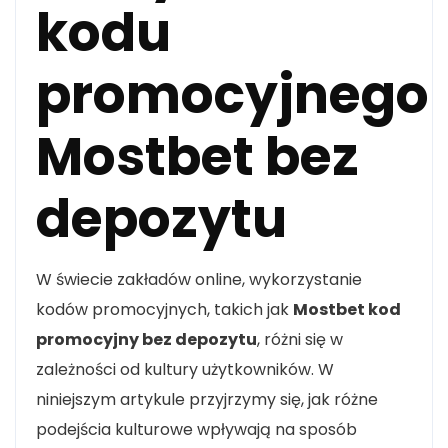
kodu
promocyjnego
Mostbet bez
depozytu
W świecie zakładów online, wykorzystanie
kodów promocyjnych, takich jak
Mostbet kod
promocyjny bez depozytu
, różni się w
zależności od kultury użytkowników. W
niniejszym artykule przyjrzymy się, jak różne
podejścia kulturowe wpływają na sposób