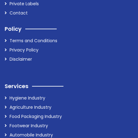
Private Labels
Contact
Policy
Terms and Conditions
Privacy Policy
Disclaimer
Services
Hygiene Industry
Agriculture Industry
Food Packaging Industry
Footwear Industry
Automobile Industry