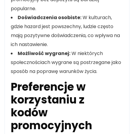
popularne.
Doświadczenia osobiste:
W kulturach,
gdzie hazard jest powszechny, ludzie często
mają pozytywne doświadczenia, co wpływa na
ich nastawienie.
Możliwość wygranej:
W niektórych
społecznościach wygrane są postrzegane jako
sposób na poprawę warunków życia.
Preferencje w
korzystaniu z
kodów
promocyjnych