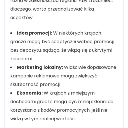
różna w zależności od regionu. Aby zrozumieć,
dlaczego, warto przeanalizować kilka
aspektów:
Idea promocji:
W niektórych krajach
gracze mogą być sceptyczni wobec promocji
bez depozytu, sądząc, że wiążą się z ukrytymi
zasadami.
Marketing lokalny:
Właściwie dopasowane
kampanie reklamowe mogą zwiększyć
skuteczność promocji.
Ekonomia:
W krajach z mniejszymi
dochodami gracze mogą być mniej skłonni do
korzystania z kodów promocyjnych, jeśli nie
widzą w tym realnej wartości.