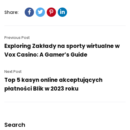
Share:
Previous Post
Exploring Zakłady na sporty wirtualne w
Vox Casino: A Gamer’s Guide
Next Post
Top 5 kasyn online akceptujących
płatności Blik w 2023 roku
Search