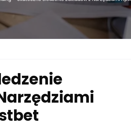
ledzenie
Narzędziami
stbet