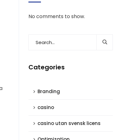
No comments to show.
Categories
ta
Branding
casino
casino utan svensk licens
Optimization