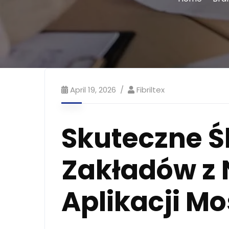
April 19, 2026
Fibriltex
Skuteczne Ś
Zakładów z 
Aplikacji Mo