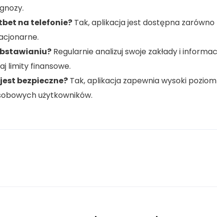
ognozy.
tbet na telefonie?
Tak, aplikacja jest dostępna zarówno
acjonarne.
obstawianiu?
Regularnie analizuj swoje zakłady i informac
aj limity finansowe.
 jest bezpieczne?
Tak, aplikacja zapewnia wysoki poziom
osobowych użytkowników.