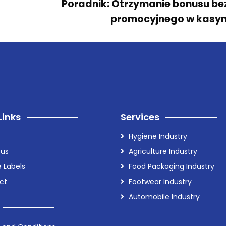
Poradnik: Otrzymanie bonusu be
promocyjnego w kasyn
Links
Services
Hygiene Industry
 us
Agriculture Industry
e Labels
Food Packaging Industry
ct
Footwear Industry
Automobile Industry