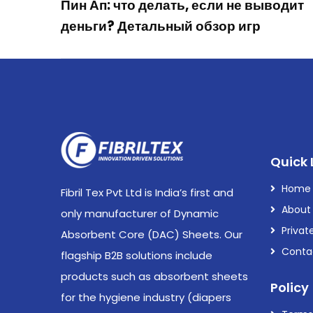
Пин Ап: что делать, если не выводит
деньги? Детальный обзор игр
Quick 
Home
Fibril Tex Pvt Ltd is India’s first and
About
only manufacturer of Dynamic
Privat
Absorbent Core (DAC) Sheets. Our
Conta
flagship B2B solutions include
products such as absorbent sheets
Policy
for the hygiene industry (diapers