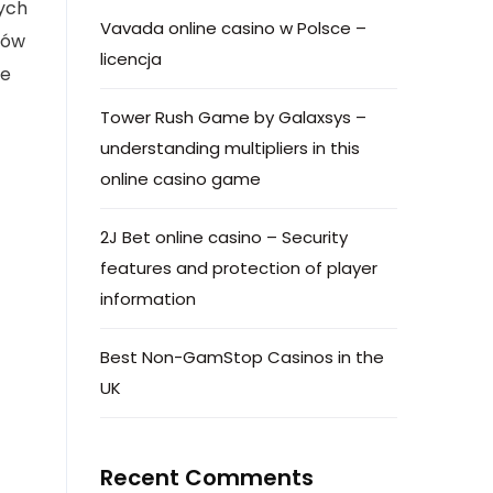
nych
Vavada online casino w Polsce –
dów
licencja
ie
Tower Rush Game by Galaxsys –
understanding multipliers in this
online casino game
2J Bet online casino – Security
features and protection of player
information
Best Non-GamStop Casinos in the
UK
Recent Comments