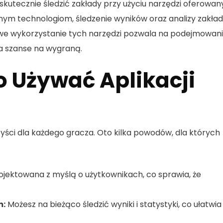
kutecznie śledzić zakłady przy użyciu narzędzi oferowa
snym technologiom, śledzenie wyników oraz analizy zakła
ściwe wykorzystanie tych narzędzi pozwala na podejmowan
za szanse na wygraną.
 Używać Aplikacji
rzyści dla każdego gracza. Oto kilka powodów, dla których
rojektowana z myślą o użytkownikach, co sprawia, że
m:
Możesz na bieżąco śledzić wyniki i statystyki, co ułatwia