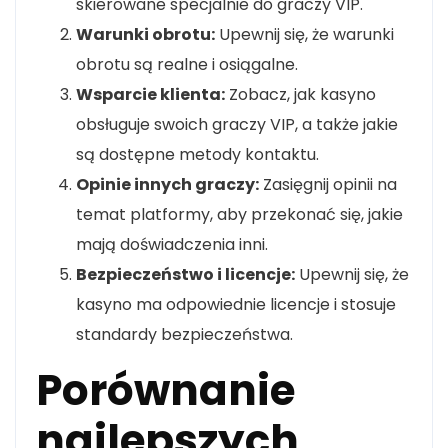
skierowane specjalnie do graczy VIP.
Warunki obrotu:
Upewnij się, że warunki
obrotu są realne i osiągalne.
Wsparcie klienta:
Zobacz, jak kasyno
obsługuje swoich graczy VIP, a także jakie
są dostępne metody kontaktu.
Opinie innych graczy:
Zasięgnij opinii na
temat platformy, aby przekonać się, jakie
mają doświadczenia inni.
Bezpieczeństwo i licencje:
Upewnij się, że
kasyno ma odpowiednie licencje i stosuje
standardy bezpieczeństwa.
Porównanie
najlepszych