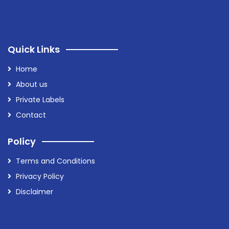
Quick Links
Home
About us
Private Labels
Contact
Policy
Terms and Conditions
Privacy Policy
Disclaimer