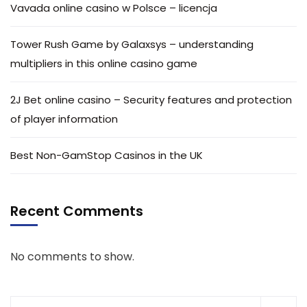
Vavada online casino w Polsce – licencja
Tower Rush Game by Galaxsys – understanding
multipliers in this online casino game
2J Bet online casino – Security features and protection
of player information
Best Non-GamStop Casinos in the UK
Recent Comments
No comments to show.