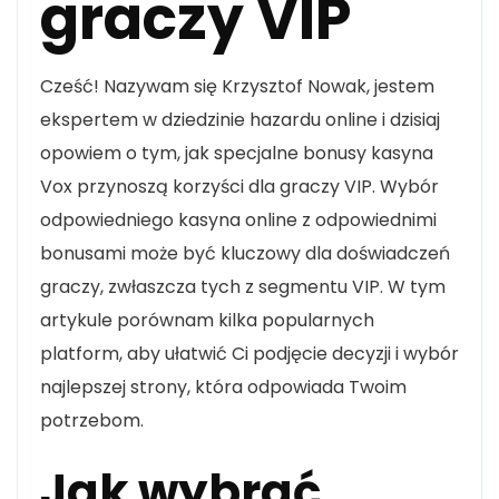
graczy VIP
Cześć! Nazywam się Krzysztof Nowak, jestem
ekspertem w dziedzinie hazardu online i dzisiaj
opowiem o tym, jak specjalne bonusy kasyna
Vox przynoszą korzyści dla graczy VIP. Wybór
odpowiedniego kasyna online z odpowiednimi
bonusami może być kluczowy dla doświadczeń
graczy, zwłaszcza tych z segmentu VIP. W tym
artykule porównam kilka popularnych
platform, aby ułatwić Ci podjęcie decyzji i wybór
najlepszej strony, która odpowiada Twoim
potrzebom.
Jak wybrać