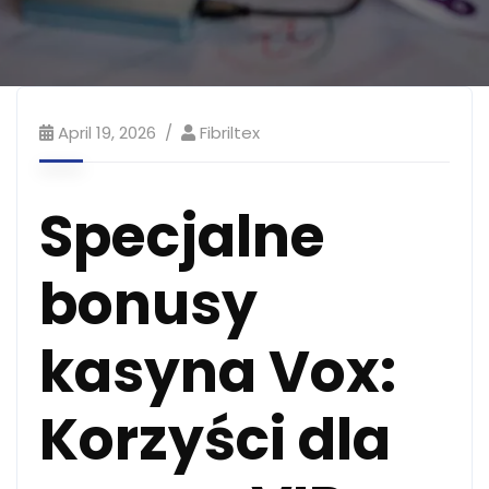
April 19, 2026
Fibriltex
Specjalne
bonusy
kasyna Vox:
Korzyści dla