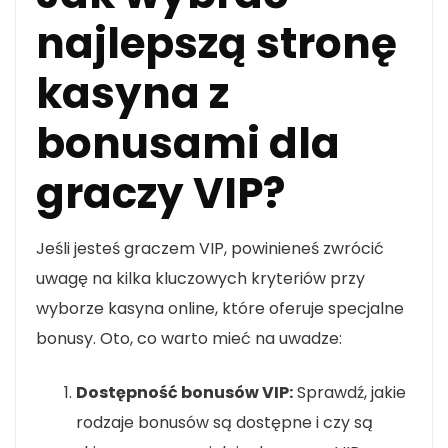
najlepszą stronę
kasyna z
bonusami dla
graczy VIP?
Jeśli jesteś graczem VIP, powinieneś zwrócić
uwagę na kilka kluczowych kryteriów przy
wyborze kasyna online, które oferuje specjalne
bonusy. Oto, co warto mieć na uwadze:
Dostępność bonusów VIP:
Sprawdź, jakie
rodzaje bonusów są dostępne i czy są