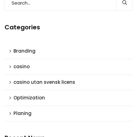
Categories
Branding
casino
casino utan svensk licens
Optimization
Planing