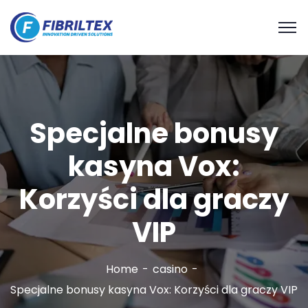
Specjalne bonusy
kasyna Vox:
Korzyści dla graczy
VIP
Home
casino
Specjalne bonusy kasyna Vox: Korzyści dla graczy VIP