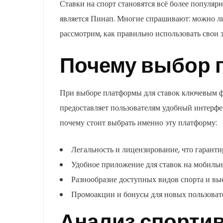
Ставки на спорт становятся всё более популяр
является Пинап. Многие спрашивают: можно ли 
рассмотрим, как правильно использовать свои 
Почему выбор 
При выборе платформы для ставок ключевым ф
предоставляет пользователям удобный интерфе
почему стоит выбрать именно эту платформу:
Легальность и лицензирование, что гаранти
Удобное приложение для ставок на мобильн
Разнообразие доступных видов спорта и в
Промоакции и бонусы для новых пользоват
Анализ спорти