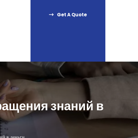
Get A Quote
ращения знаний в
ий в деньги