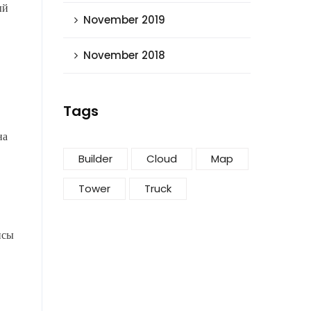
ый
November 2019
November 2018
Tags
на
Builder
Cloud
Map
Tower
Truck
нсы