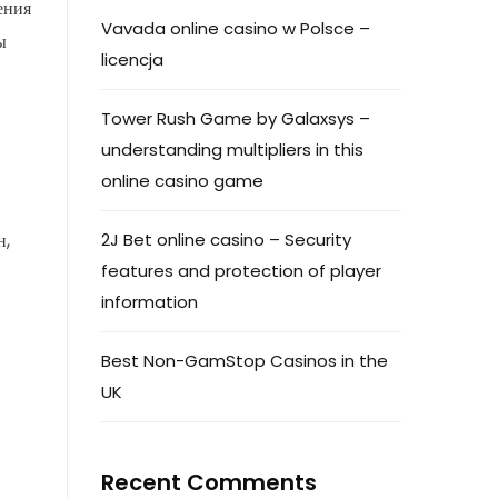
ения
Vavada online casino w Polsce –
ы
licencja
Tower Rush Game by Galaxsys –
understanding multipliers in this
online casino game
н,
2J Bet online casino – Security
features and protection of player
information
Best Non-GamStop Casinos in the
UK
Recent Comments