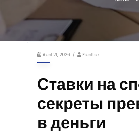
April 21, 2026
Fibriltex
Ставки на сп
секреты пре
в деньги