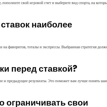
, пополните свой игровой счет и выберите вид спорта, на котор
и ставок наиболее
и на фаворитов, тоталы и экспрессы. Выбранная стратегия долж
ски перед ставкой?
ние и предыдущие результаты. Это поможет вам лучше понять ша
то ограничивать свои