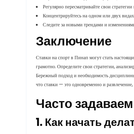
Регулярно пересматривайте свои стратегии 
Концентрируйтесь на одном или двух видах 
Следите за новыми трендами и изменениям
Заключение
Ставки на спорт в Пинап могут стать настоящи
грамотно. Определите свои стратегии, анализ
Бережный подход и необходимость дисциплины 
что ставки — это одновременно и развлечение, 
Часто задавае
1. Как начать дела