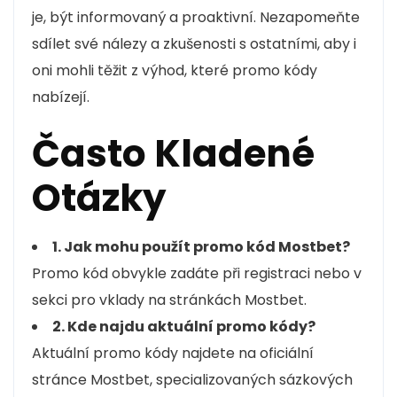
je, být informovaný a proaktivní. Nezapomeňte
sdílet své nálezy a zkušenosti s ostatními, aby i
oni mohli těžit z výhod, které promo kódy
nabízejí.
Často Kladené
Otázky
1. Jak mohu použít promo kód Mostbet?
Promo kód obvykle zadáte při registraci nebo v
sekci pro vklady na stránkách Mostbet.
2. Kde najdu aktuální promo kódy?
Aktuální promo kódy najdete na oficiální
stránce Mostbet, specializovaných sázkových