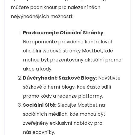
můžete podniknout pro nalezení těch
nejvýhodnějších možností:
Prozkoumejte Oficiální Stránky:
Nezapomeňte pravidelně kontrolovat
oficiální webové stránky Mostbet, kde
mohou být prezentovány aktuální promo
akce a kódy.
Důvěryhodné Sázkové Blogy:
Navštivte
sázkové a herní blogy, kde často sdílí
promo kódy a recenze platformy.
Sociální Sítě:
Sledujte Mostbet na
sociálních médiích, kde mohou být
zveřejněny exklusivní nabídky pro
následovníky.