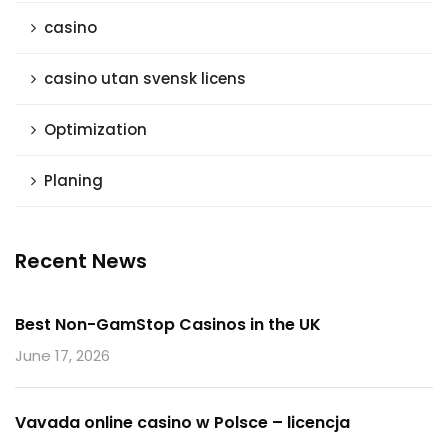
casino
casino utan svensk licens
Optimization
Planing
Recent News
Best Non-GamStop Casinos in the UK
June 17, 2026
Vavada online casino w Polsce – licencja