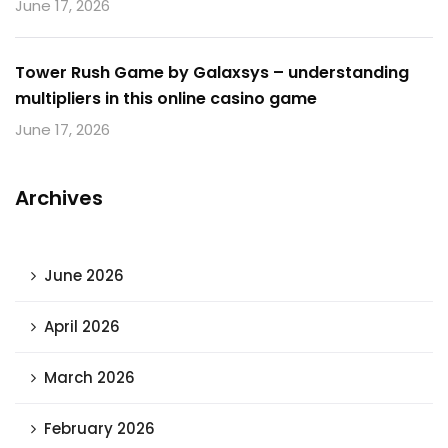
June 17, 2026
Tower Rush Game by Galaxsys – understanding
multipliers in this online casino game
June 17, 2026
Archives
June 2026
April 2026
March 2026
February 2026