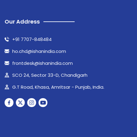
Our Address
+91 7707-848484
ho.chd@ishanindia.com
frontdesk@ishanindia.com
SCO 24, Sector 33-D, Chandigarh
G.T Road, Khasa, Amritsar - Punjab, India.