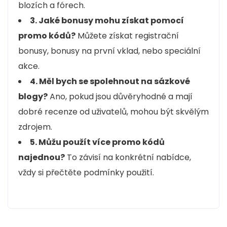
blozích a fórech.
3. Jaké bonusy mohu získat pomocí
promo kódů?
Můžete získat registrační
bonusy, bonusy na první vklad, nebo speciální
akce.
4. Měl bych se spolehnout na sázkové
blogy?
Ano, pokud jsou důvěryhodné a mají
dobré recenze od uživatelů, mohou být skvělým
zdrojem.
5. Můžu použít více promo kódů
najednou?
To závisí na konkrétní nabídce,
vždy si přečtěte podmínky použití.