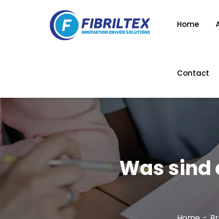
Home
Contact
Was sind 
Home
Br