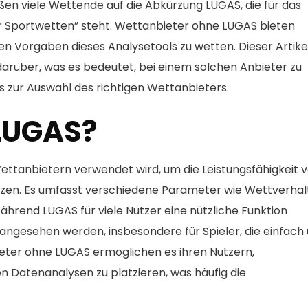
ßen viele Wettende auf die Abkürzung LUGAS, die für das
ür Sportwetten” steht. Wettanbieter ohne LUGAS bieten
gen Vorgaben dieses Analysetools zu wetten. Dieser Artike
arüber, was es bedeutet, bei einem solchen Anbieter zu
s zur Auswahl des richtigen Wettanbieters.
LUGAS?
Wettanbietern verwendet wird, um die Leistungsfähigkeit 
zen. Es umfasst verschiedene Parameter wie Wettverhal
rend LUGAS für viele Nutzer eine nützliche Funktion
 angesehen werden, insbesondere für Spieler, die einfach
ter ohne LUGAS ermöglichen es ihren Nutzern,
 Datenanalysen zu platzieren, was häufig die