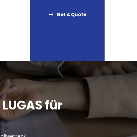
Get A Quote
 LUGAS für
ballwetten?