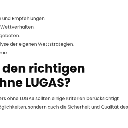
n und Empfehlungen.
s Wettverhalten.
ngeboten.
lyse der eigenen Wettstrategien.
eme.
den richtigen
ohne LUGAS?
rs ohne LUGAS sollten einige Kriterien berücksichtigt
lichkeiten, sondern auch die Sicherheit und Qualität des