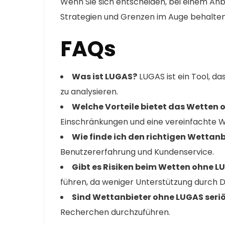
Wenn Sie sich entscheiden, bei einem Anbi
Strategien und Grenzen im Auge behalten
FAQs
Was ist LUGAS?
LUGAS ist ein Tool, d
zu analysieren.
Welche Vorteile bietet das Wetten
Einschränkungen und eine vereinfachte W
Wie finde ich den richtigen Wettanb
Benutzererfahrung und Kundenservice.
Gibt es Risiken beim Wetten ohne L
führen, da weniger Unterstützung durch 
Sind Wettanbieter ohne LUGAS seri
Recherchen durchzuführen.