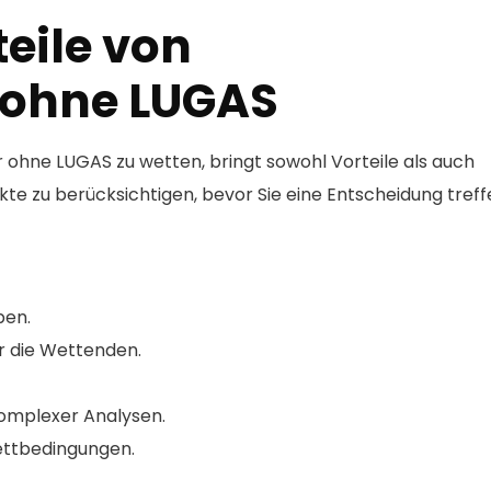
eile von
 ohne LUGAS
 ohne LUGAS zu wetten, bringt sowohl Vorteile als auch
unkte zu berücksichtigen, bevor Sie eine Entscheidung treff
ben.
r die Wettenden.
komplexer Analysen.
ettbedingungen.