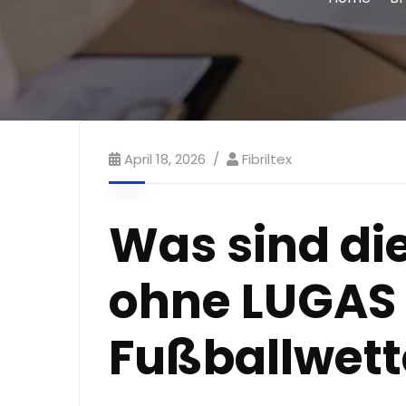
April 18, 2026
Fibriltex
Was sind di
ohne LUGAS 
Fußballwet