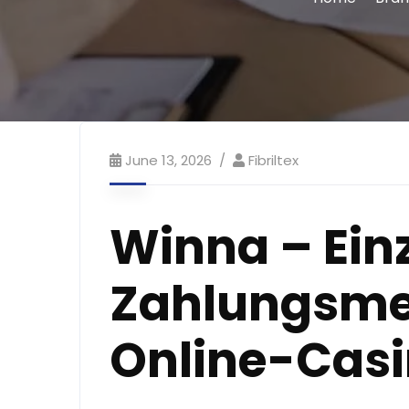
June 13, 2026
Fibriltex
Winna – Ein
Zahlungsme
Online-Cas