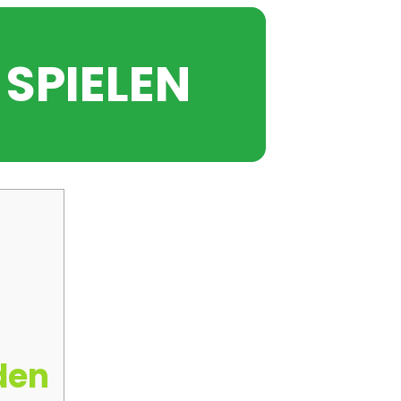
SPIELEN
den