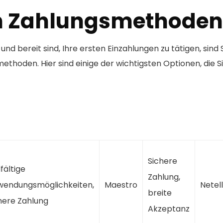
en Zahlungsmethoden
nd bereit sind, Ihre ersten Einzahlungen zu tätigen, sind 
thoden. Hier sind einige der wichtigsten Optionen, die S
Sichere
lfältige
Zahlung,
endungsmöglichkeiten,
Maestro
Netel
breite
here Zahlung
Akzeptanz