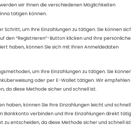
l werden wir Ihnen die verschiedenen Möglichkeiten
Winna tätigen können.
er Schritt, um Ihre Einzahlungen zu tätigen. Sie können sic
 auf den “Registrieren”-Button klicken und Ihre persönlich
iert haben, können Sie sich mit Ihren Anmeldedaten
ungsmethoden, um Ihre Einzahlungen zu tätigen. Sie könne
anküberweisung oder per E-Wallet tätigen. Wir empfehlen
en, da diese Methode sicher und schnell ist.
en haben, können Sie Ihre Einzahlungen leicht und schnell
em Bankkonto verbinden und Ihre Einzahlungen direkt täti
t zu entscheiden, da diese Methode sicher und schnell ist