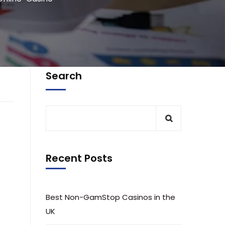
Search
Recent Posts
Best Non-GamStop Casinos in the
UK