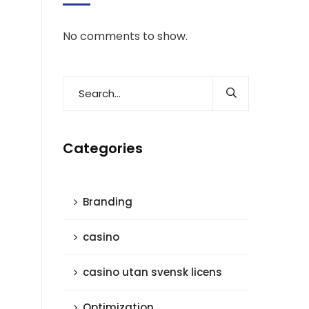
No comments to show.
Categories
Branding
casino
casino utan svensk licens
Optimization