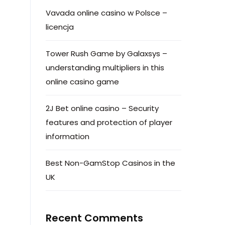
Vavada online casino w Polsce –
licencja
Tower Rush Game by Galaxsys –
understanding multipliers in this
online casino game
2J Bet online casino – Security
features and protection of player
information
Best Non-GamStop Casinos in the
UK
Recent Comments