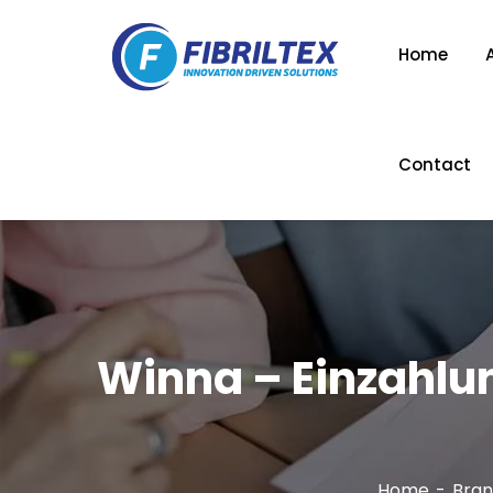
Home
Contact
Winna – Einzahlu
Home
Bran