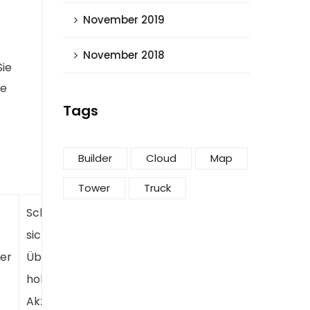
November 2019
November 2018
Sie
ie
Tags
Builder
Cloud
Map
Tower
Truck
Schnelle und
Schnelle und
sichere
sichere
ler
Überweisung,
Skrill
Überweisung,
Banküberwe
hohe
hohe
Akzeptanz
Akzeptanz