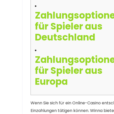
Zahlungsoption
für Spieler aus
Deutschland
Zahlungsoption
für Spieler aus
Europa
Wenn Sie sich für ein Online-Casino entschi
Einzahlungen tätigen können. Winna biete