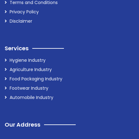
Terms and Conditions
Privacy Policy
Disclaimer
Services
Hygiene Industry
Agriculture Industry
Food Packaging Industry
Footwear Industry
Automobile Industry
Our Address