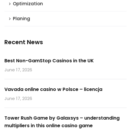
Optimization
Planing
Recent News
Best Non-GamStop Casinos in the UK
June 17, 2026
Vavada online casino w Polsce – licencja
June 17, 2026
Tower Rush Game by Galaxsys – understanding
multipliers in this online casino game