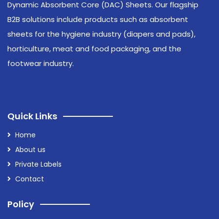
Dynamic Absorbent Core (DAC) Sheets. Our flagship
B2B solutions include products such as absorbent
sheets for the hygiene industry (diapers and pads),
horticulture, meat and food packaging, and the
footwear industry.
Quick Links
Home
About us
Private Labels
Contact
Policy