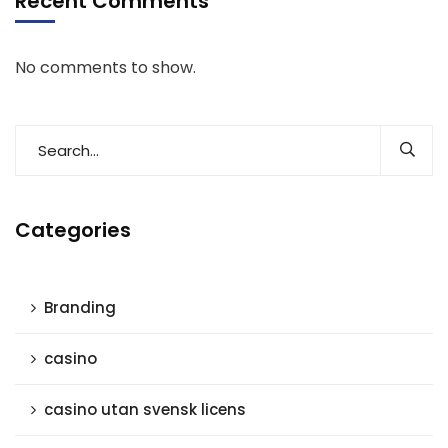
Recent Comments
No comments to show.
Categories
Branding
casino
casino utan svensk licens