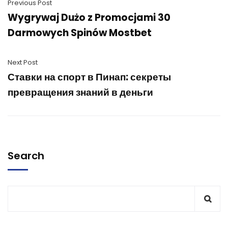
Previous Post
Wygrywaj Dużo z Promocjami 30
Darmowych Spinów Mostbet
Next Post
Ставки на спорт в Пинап: секреты
превращения знаний в деньги
Search