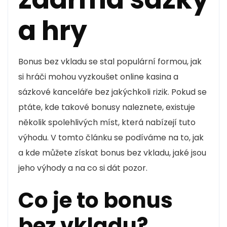
a hry
Bonus bez vkladu se stal populární formou, jak
si hráči mohou vyzkoušet online kasina a
sázkové kanceláře bez jakýchkoli rizik. Pokud se
ptáte, kde takové bonusy naleznete, existuje
několik spolehlivých míst, která nabízejí tuto
výhodu. V tomto článku se podíváme na to, jak
a kde můžete získat bonus bez vkladu, jaké jsou
jeho výhody a na co si dát pozor.
Co je to bonus
bez vkladu?